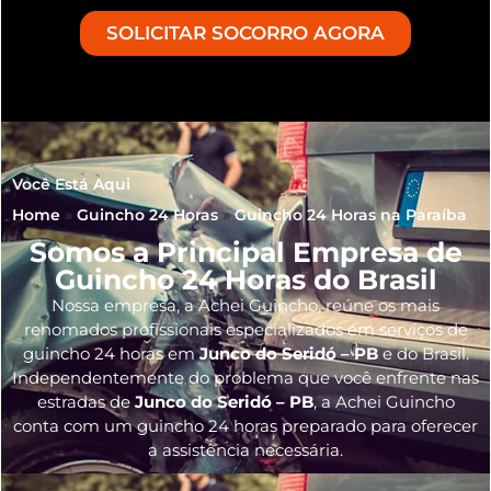
SOLICITAR SOCORRO AGORA
Você Está Aqui
Home
»
Guincho 24 Horas
»
Guincho 24 Horas na Paraíba
Somos a Principal Empresa de
Guincho 24 Horas do Brasil
Nossa empresa, a
Achei Guincho
, reúne os mais
renomados profissionais especializados em serviços de
guincho 24 horas
em
Junco do Seridó – PB
e do Brasil
.
Independentemente do problema que você enfrente nas
estradas de
Junco do Seridó – PB
, a Achei Guincho
conta com um guincho 24 horas preparado para oferecer
a assistência necessária.