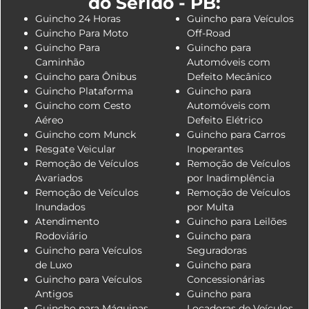
do Seridó - PB:
Guincho 24 Horas
Guincho para Veículos
Guincho Para Moto
Off-Road
Guincho Para
Guincho para
Caminhão
Automóveis com
Guincho para Ônibus
Defeito Mecânico
Guincho Plataforma
Guincho para
Guincho com Cesto
Automóveis com
Aéreo
Defeito Elétrico
Guincho com Munck
Guincho para Carros
Resgate Veicular
Inoperantes
Remoção de Veículos
Remoção de Veículos
Avariados
por Inadimplência
Remoção de Veículos
Remoção de Veículos
Inundados
por Multa
Atendimento
Guincho para Leilões
Rodoviário
Guincho para
Guincho para Veículos
Seguradoras
de Luxo
Guincho para
Guincho para Veículos
Concessionárias
Antigos
Guincho para
Guincho para Máquinas
Locadoras de Veículos