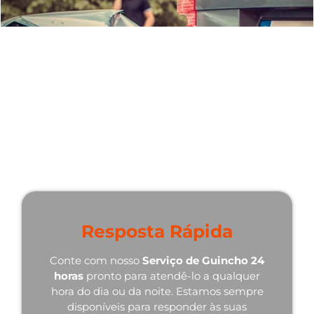
Por que Escolher Nosso
Serviço de Guincho 24 Horas
em Junco do Seridó - PB?
Existem várias razões pelas quais somos a melhor
escolha quando se trata de serviços de guincho 24
horas:
Resposta Rápida
Conte com nosso
Serviço de Guincho 24
horas
pronto para atendê-lo a qualquer
hora do dia ou da noite. Estamos sempre
disponíveis para responder às suas