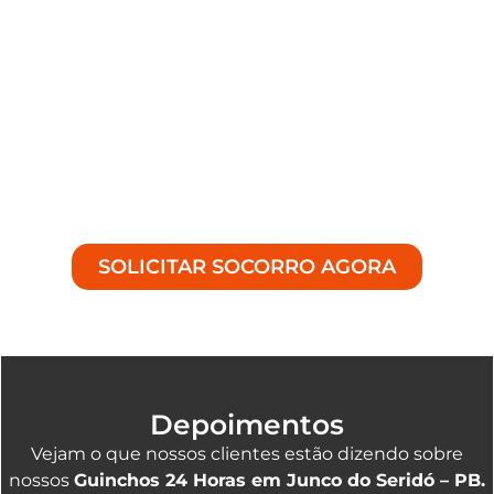
PB
excepcional e estamos disponíveis 24 horas
por dia, 7 dias por semana, para ajudar com
qualquer emergência na estrada.
Se você procura um
Serviço de guincho 24 horas
em Junco do Seridó – PB
confiável e
especializado, entre em contato conosco. Na
Achei Guinchos
, estamos prontos para ajudá-lo a
superar qualquer contratempo na estrada.
SOLICITAR SOCORRO AGORA
Depoimentos
Vejam o que nossos clientes estão dizendo sobre
nossos
Guinchos 24 Horas em Junco do Seridó – PB.