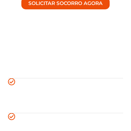
SOLICITAR SOCORRO AGORA
Nosso Diferencial em Serviços
de Guincho 24 Horas em Junco
do Seridó - PB.
Descrição:
Oferecemos uma ampla gama de
serviços de guincho 24 horas para atender às
suas necessidades de forma rápida e eficiente.
Nossos serviços incluem:
Guincho para Veículos Leves e Pesados:
Seja
qual for o tamanho ou peso do seu veículo,
estamos equipados para transportá-lo com