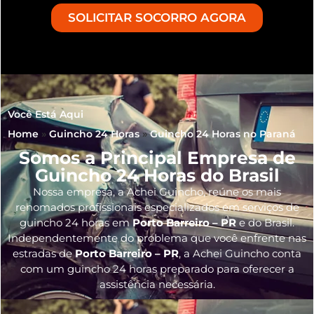
SOLICITAR SOCORRO AGORA
Você Está Aqui
Home
»
Guincho 24 Horas
»
Guincho 24 Horas no Paraná
Somos a Principal Empresa de
Guincho 24 Horas do Brasil
Nossa empresa, a
Achei Guincho
, reúne os mais
renomados profissionais especializados em serviços de
guincho 24 horas
em
Porto Barreiro – PR
e do Brasil
.
Independentemente do problema que você enfrente nas
estradas de
Porto Barreiro – PR
, a Achei Guincho conta
com um guincho 24 horas preparado para oferecer a
assistência necessária.