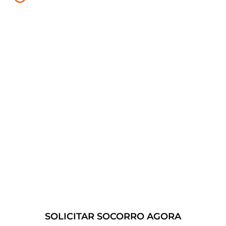
ou Bateria Descarregada:
Se você estiver com
um pneu furado ou com a bateria
descarregada, podemos fornecer assistência
rápida para que você possa voltar à estrada o
mais rápido possível.
Conte conosco para fornecer
soluções de guincho 24 horas
confiáveis e eficientes.
SOLICITAR SOCORRO AGORA