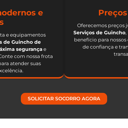
odernos e
Preços
s
Oferecemos preços j
Serviços de Guincho
,
nta e equipamentos
benefício para nossos
os de Guincho de
de confiança e tra
máxima segurança
e
trans
 Conte com nossa frota
ara atender suas
celência.
SOLICITAR SOCORRO AGORA