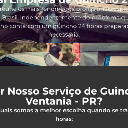
, reúne os mais renomados profissionais espe
 Brasil
. Independentemente do problema que
ncho conta com um guincho 24 horas preparado
necessária.
r Nosso Serviço de Gui
Ventania - PR?
 quais somos a melhor escolha quando se tra
horas: