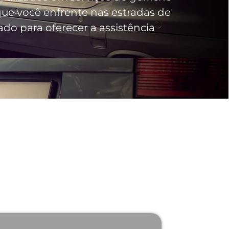
e você enfrente nas estradas de
do para oferecer a assistência
ncho 24 Horas em
ta de serviços de guincho 24