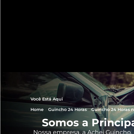
Você Está Aqui
Home
»
Guincho 24 Horas
»
Guincho 24 Horas n
Somos a Princip
Nossa empresa, a
Achei Guincho