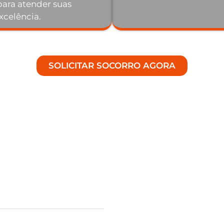
ara atender suas
celência.
SOLICITAR SOCORRO AGORA
l em
cho 24
ais - RN.
a gama de serviços de