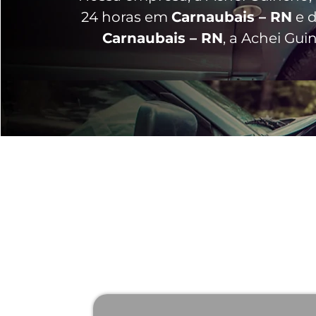
24 horas
em
Carnaubais – RN
e d
Carnaubais – RN
, a Achei Gu
Por que Escolhe
Existem várias razões pelas