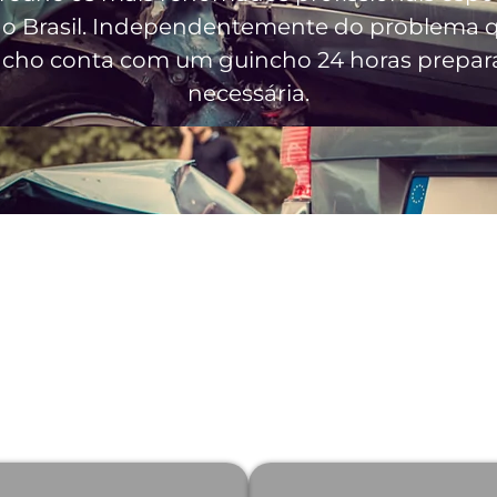
o Brasil
. Independentemente do problema qu
incho conta com um guincho 24 horas prepara
necessária.
r Nosso Serviço de Gui
Carnaubais - RN?
 quais somos a melhor escolha quando se tra
horas: