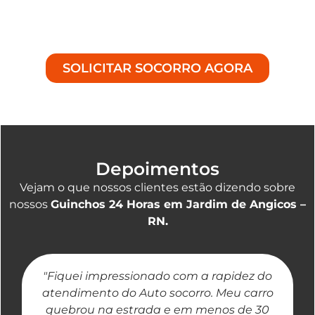
especializado, entre em contato conosco. Na
Achei Guinchos
, estamos prontos para ajudá-lo a
superar qualquer contratempo na estrada.
SOLICITAR SOCORRO AGORA
Depoimentos
Vejam o que nossos clientes estão dizendo sobre
nossos
Guinchos 24 Horas em Jardim de Angicos –
RN.
"Fiquei impressionado com a rapidez do
"
atendimento do Auto socorro. Meu carro
quebrou na estrada e em menos de 30
a