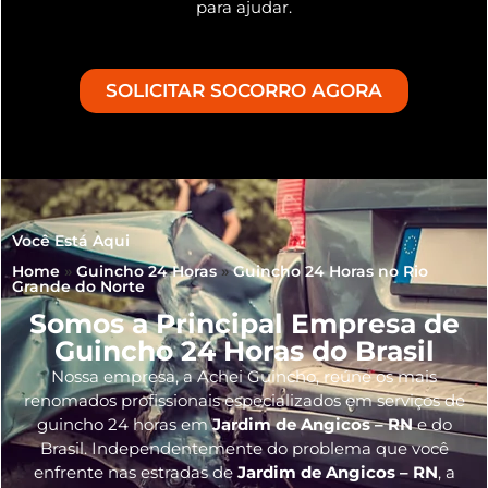
para ajudar.
SOLICITAR SOCORRO AGORA
Você Está Aqui
Home
»
Guincho 24 Horas
»
Guincho 24 Horas no Rio
Grande do Norte
Somos a Principal Empresa de
Guincho 24 Horas do Brasil
Nossa empresa, a
Achei Guincho
, reúne os mais
renomados profissionais especializados em serviços de
guincho 24 horas
em
Jardim de Angicos – RN
e do
Brasil
. Independentemente do problema que você
enfrente nas estradas de
Jardim de Angicos – RN
, a