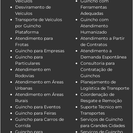
Veículos
Guincho com
Desviramento de
Ferramentas
Veículos
Adequadas
Transporte de Veículos
Guincho com
por Guincho
Atendimento
Plataforma
Humanizado
Atendimento para
Atendimento a Partir
Frotas
de Contratos
Guincho para Empresas
Atendimento a
Guincho para
Demanda Espontânea
Particulares
Consultoria para
Atendimento em
Contratação de
Rodovias
Guinchos
Atendimento em Áreas
Planejamento de
Urbanas
Logística de Transporte
Atendimento em Áreas
Coordenação de
Rurais
Resgate e Remoção
Guincho para Eventos
Suporte Técnico em
Guincho para Feiras
Transportes
Guincho para Carros de
Serviços de Guincho
Corrida
para Grandes Cidades
Guincho para
Serviços de Guincho