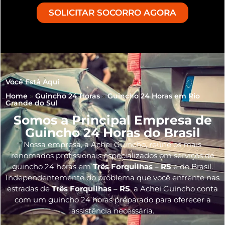
SOLICITAR SOCORRO AGORA
Você Está Aqui
Home
»
Guincho 24 Horas
»
Guincho 24 Horas em Rio
Grande do Sul
Somos a Principal Empresa de
Guincho 24 Horas do Brasil
Nossa empresa, a
Achei Guincho
, reúne os mais
renomados profissionais especializados em serviços de
guincho 24 horas
em
Três Forquilhas – RS
e do Brasil
.
Independentemente do problema que você enfrente nas
estradas de
Três Forquilhas – RS
, a Achei Guincho conta
com um guincho 24 horas preparado para oferecer a
assistência necessária.