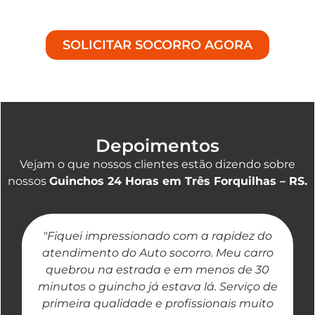
contratempo na estrada.
SOLICITAR SOCORRO AGORA
Depoimentos
Vejam o que nossos clientes estão dizendo sobre
nossos
Guinchos 24 Horas em Três Forquilhas – RS.
"Fiquei impressionado com a rapidez do
"
atendimento do Auto socorro. Meu carro
quebrou na estrada e em menos de 30
a
minutos o guincho já estava lá. Serviço de
primeira qualidade e profissionais muito