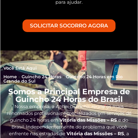
para ajudar.
SOLICITAR SOCORRO AGORA
Você Está Aqui
Home
»
Guincho 24 Horas
»
Guincho 24 Horas em Rio
Grande do Sul
Somos a Principal Empresa de
Guincho 24 Horas do Brasil
Nossa empresa, a
Achei Guincho
, reúne os mais
renomados profissionais especializados em serviços de
guincho 24 horas
em
Vitória das Missões – RS
e do
Brasil
. Independentemente do problema que você
enfrente nas estradas de
Vitória das Missões – RS
, a