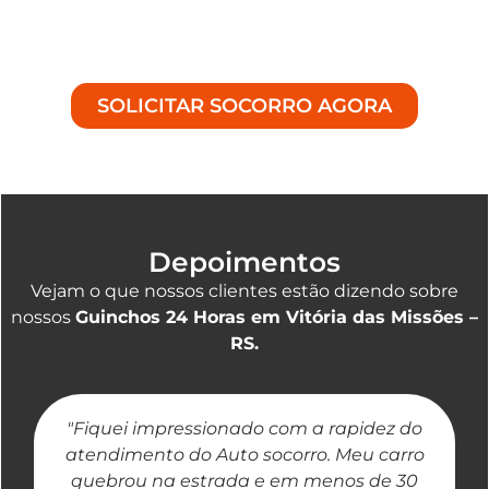
especializado, entre em contato conosco. Na
Achei Guinchos
, estamos prontos para ajudá-lo a
superar qualquer contratempo na estrada.
SOLICITAR SOCORRO AGORA
Depoimentos
Vejam o que nossos clientes estão dizendo sobre
nossos
Guinchos 24 Horas em Vitória das Missões –
RS.
"Fiquei impressionado com a rapidez do
"
atendimento do Auto socorro. Meu carro
quebrou na estrada e em menos de 30
a