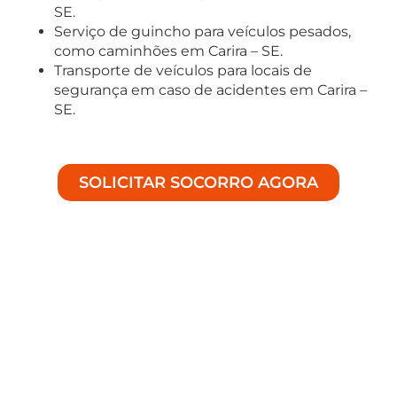
SE.
Serviço de guincho para veículos pesados,
como caminhões em Carira – SE.
Transporte de veículos para locais de
segurança em caso de acidentes em Carira –
SE.
SOLICITAR SOCORRO AGORA
Soluções Especializadas em
Auto Socorro
Bem-vindo à Achei Guinchos, especialistas em
fornecer assistência de alta qualidade para