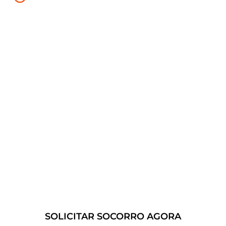
ou Bateria Descarregada:
Se você estiver com
um pneu furado ou com a bateria
descarregada, podemos fornecer assistência
rápida para que você possa voltar à estrada o
mais rápido possível.
Conte conosco para fornecer
soluções de guincho 24 horas
confiáveis e eficientes.
SOLICITAR SOCORRO AGORA