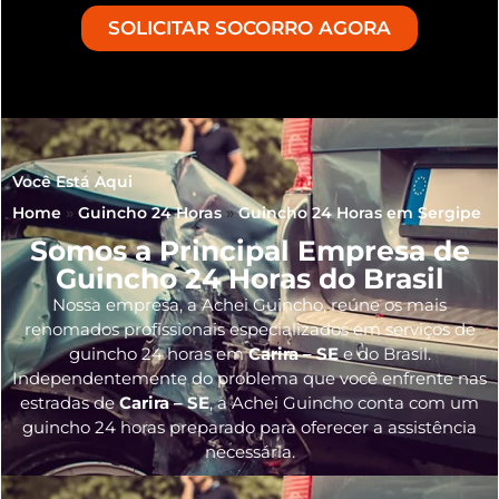
SOLICITAR SOCORRO AGORA
Você Está Aqui
Home
»
Guincho 24 Horas
»
Guincho 24 Horas em Sergipe
Somos a Principal Empresa de
Guincho 24 Horas do Brasil
Nossa empresa, a
Achei Guincho
, reúne os mais
renomados profissionais especializados em serviços de
guincho 24 horas
em
Carira – SE
e do Brasil
.
Independentemente do problema que você enfrente nas
estradas de
Carira – SE
, a Achei Guincho conta com um
guincho 24 horas preparado para oferecer a assistência
necessária.