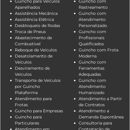
Guincho para Veículos
Guincho com
Aparelhados
Rastreamento
Assistência Mecânica
Guincho com
Assistência Elétrica
Atendimento
Desbloqueio de Rodas
Personalizado
Troca de Pneus
Guincho com
Abastecimento de
Profissionais
Combustível
Qualificados
Reboque de Veículos
Guincho com Frota
Desatolamento de
Moderna
Veículos
Guincho com
Desviramento de
Ferramentas
Veículos
Adequadas
Transporte de Veículos
Guincho com
por Guincho
Atendimento
Plataforma
Humanizado
Atendimento para
Atendimento a Partir
Frotas
de Contratos
Guincho para Empresas
Atendimento a
Guincho para
Demanda Espontânea
Particulares
Consultoria para
Atendimento em
Contratação de