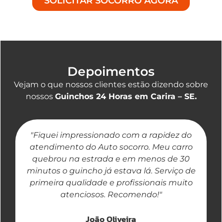
SOLICITAR SOCORRO AGORA
Depoimentos
Vejam o que nossos clientes estão dizendo sobre
nossos
Guinchos 24 Horas em Carira – SE.
"Fiquei impressionado com a rapidez do
"
atendimento do Auto socorro. Meu carro
quebrou na estrada e em menos de 30
a
minutos o guincho já estava lá. Serviço de
primeira qualidade e profissionais muito
atenciosos. Recomendo!"
João Oliveira