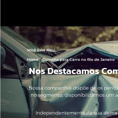
Você Está Aqui
Home
»
Guincho para Carro no Rio de Janeiro
Nos Destacamos Com
Nossa companhia dispõe de os perito
no segmento, disponibilizamos um at
Independentemente da sua demand