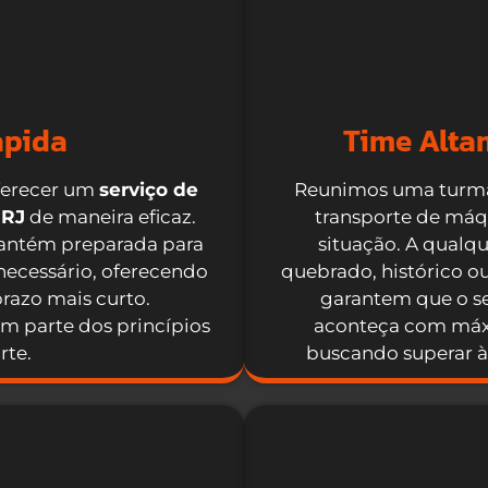
ápida
Time Alta
ferecer um
serviço de
Reunimos uma turma 
 RJ
de maneira eficaz.
transporte de má
mantém preparada para
situação. A qual
necessário, oferecendo
quebrado, histórico ou
razo mais curto.
garantem que o s
 parte dos princípios
aconteça com máxi
rte.
buscando superar à