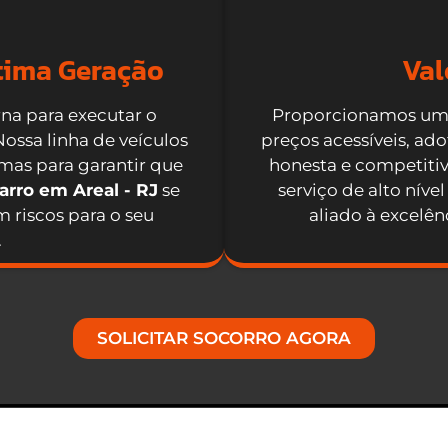
ltima Geração
Val
na para executar o
Proporcionamos um
ssa linha de veículos
preços acessíveis, ad
as para garantir que
honesta e competitiv
arro em Areal - RJ
se
serviço de alto nív
 riscos para o seu
aliado à excelê
.
SOLICITAR SOCORRO AGORA