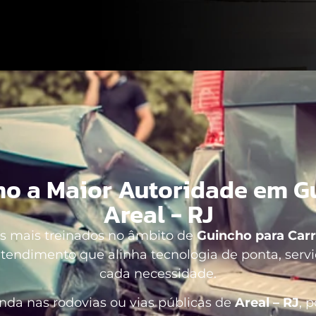
o a Maior Autoridade em Gu
Areal - RJ
s mais treinados no âmbito de
Guincho para Carr
endimento que alinha tecnologia de ponta, servi
cada necessidade.
a nas rodovias ou vias públicas de
Areal – RJ
, 