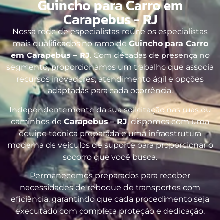
Guincho para Carro em
Carapebus - RJ
Nossa rede de especialistas reúne os especialistas
mais qualificados no ramo de
Guincho para Carro
em Carapebus – RJ
. Com décadas de presença no
segmento, proporcionamos um trabalho que associa
recursos inovadores, atendimento ágil e opções
adaptadas para cada ocorrência.
Independentemente da sua solicitação nas ruas ou
caminhos de
Carapebus – RJ
, dispomos com uma
equipe técnica preparada e uma infraestrutura
moderna de veículos de suporte para proporcionar o
socorro que você busca.
Permanecemos preparados para receber
necessidades de reboque de transportes com
eficiência, garantindo que cada procedimento seja
executado com completa proteção e dedicação.