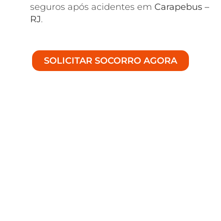
seguros após acidentes em
Carapebus –
RJ
.
SOLICITAR SOCORRO AGORA
Serviço de Alto Padrão
em Assistência Veicular
em Carapebus - RJ
Proporcionamos um trabalho de
Guincho
para Carro em Carapebus – RJ
focado em
máxima qualidade para adaptar-se a