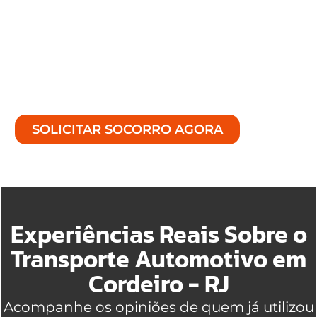
7 dias por semana, para cobrir múltiplas
ocorrência no deslocamento de veículos.
Sempre que precisar de uma ajuda
confiável, sem demora e com qualidade
superior, estaremos à disposição.
SOLICITAR SOCORRO AGORA
Experiências Reais Sobre o
Transporte Automotivo em
Cordeiro - RJ
Acompanhe os opiniões de quem já utilizou