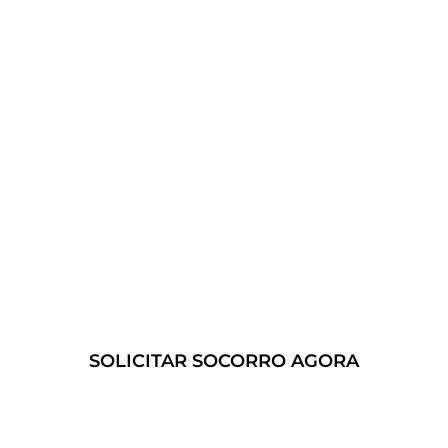
Se você necessita de um Guincho
para Carro em Cordeiro – RJ, mas
sua ocorrência é urgente,
contamos com um serviço
especializado.
Veja detalhes do nosso serviço de
Guincho 24 Horas em Cordeiro –
RJ
e conte com um reboque
eficiente sem preocupações!
SOLICITAR SOCORRO AGORA