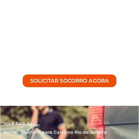
Não importa o seu problema, recorra à nossa
equipe para entregar um serviço eficiente,
imediato e orientado em assegurar praticidade
desde o primeiro contato. Se você precisa de um
serviço de
guincho para carro
que reúna
tecnologia, velocidade e estabilidade, formamos
a melhor escolha em
Cordeiro – RJ
.
SOLICITAR SOCORRO AGORA
Você Está Aqui
Home
»
Guincho para Carro no Rio de Janeiro