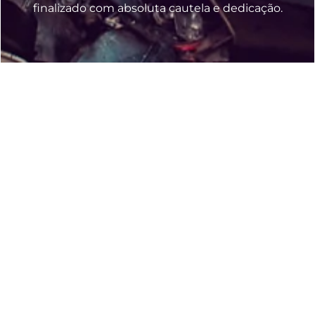
finalizado com absoluta cautela e dedicação.
Vantagens de Confiar No
Serviço de Guincho para Carro
em Cordeiro - RJ?
Existem várias vantagens que fazem com
que fomos reconhecidos como a alternativa
mais segura no segmento de
Guincho para
Carro em Cordeiro – RJ
. Nosso princípio
com a segurança, prontidão e cuidado nos
torna a solução mais eficiente para suportar
suas urgências de transporte de carros.