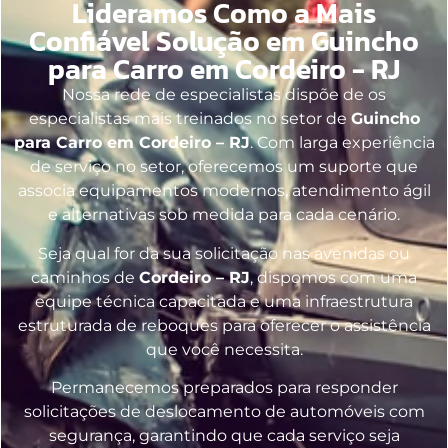
Lideramos Como a Mais
Confiável Solução em Guincho
para Carro em Cordeiro - RJ
Nossa rede de especialistas dispõe de os
especialistas mais treinados no setor de
Guincho
para Carro em Cordeiro – RJ
. Com larga experiência
de serviço no setor, oferecemos um suporte que
associa equipamentos modernos, atendimento ágil
e alternativas sob medida para cada cenário.
Seja qual for da sua solicitação nas avenidas ou
caminhos de
Cordeiro – RJ
, dispomos com uma
equipe técnica capacitada e uma infraestrutura
estruturada de reboques para oferecer o assistência
que você necessita.
Permanecemos preparados para responder
solicitações de deslocamento de automóveis com
segurança, garantindo que cada serviço seja