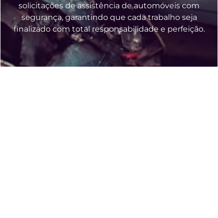
solicitações de assistência de automóveis com
segurança, garantindo que cada trabalho seja
finalizado com total responsabilidade e perfeição.
Motivos Para Utilizar Nosso
Solução de Guincho para Carro
em Petrópolis - RJ?
São diversas razões que fazem com que
fomos reconhecidos como a melhor escolha
para quem busca
Guincho para Carro em
Petrópolis – RJ
. Nosso foco com a
responsabilidade, rapidez e cuidado nos
torna a solução mais eficiente para suprir