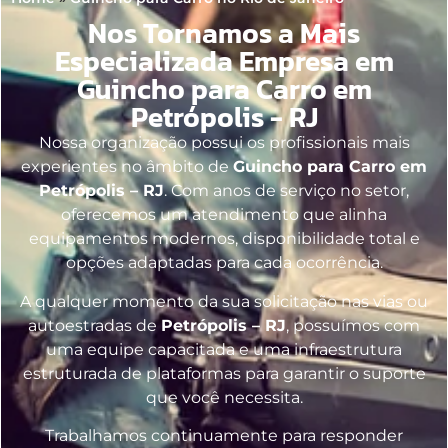
Nos Tornamos a Mais
Especializada Empresa em
Guincho para Carro em
Petrópolis - RJ
Nossa organização possui os profissionais mais
experientes no âmbito de
Guincho para Carro em
Petrópolis – RJ
. Com anos de serviço no setor,
oferecemos um atendimento que alinha
equipamentos modernos, disponibilidade total e
opções adaptadas para cada ocorrência.
A qualquer momento da sua solicitação nas vias ou
autoestradas de
Petrópolis – RJ
, possuímos com
uma equipe capacitada e uma infraestrutura
estruturada de plataformas para garantir o suporte
que você necessita.
Trabalhamos continuamente para responder