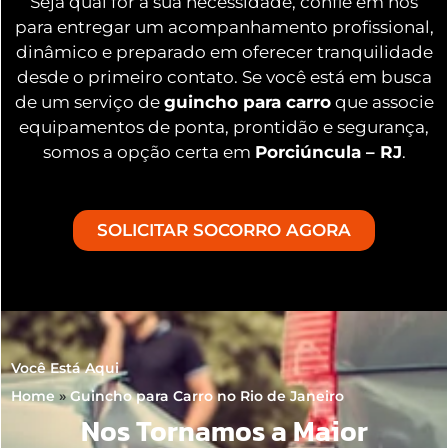
Seja qual for a sua necessidade, confie em nós
para entregar um acompanhamento profissional,
dinâmico e preparado em oferecer tranquilidade
desde o primeiro contato. Se você está em busca
de um serviço de
guincho para carro
que associe
equipamentos de ponta, prontidão e segurança,
somos a opção certa em
Porciúncula – RJ
.
SOLICITAR SOCORRO AGORA
Você Está Aqui
Home
»
Guincho para Carro no Rio de Janeiro
Nos Tornamos a Maior