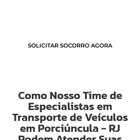
de
Guincho 24 Horas em
Porciúncula – RJ
e contrate um
suporte imediato a qualquer
momento!
SOLICITAR SOCORRO AGORA
Como Nosso Time de
Especialistas em
Transporte de Veículos
em Porciúncula - RJ
Podem Atender Suas