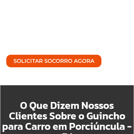
por dia, 7 dias por semana, para resolver as
mais variadas demanda no reboque de
carros.
Em qualquer ocasião de uma solução rápida,
sem demora e com máxima precisão,
estaremos à disposição.
SOLICITAR SOCORRO AGORA
O Que Dizem Nossos
Clientes Sobre o Guincho
para Carro em Porciúncula -