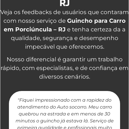
RJ
Veja os feedbacks de usuários que contaram
com nosso serviço de
Guincho para Carro
em Porciúncula – RJ
e tenha certeza da a
qualidade, segurança e desempenho
impecável que oferecemos.
Nosso diferencial é garantir um trabalho
rápido, com especialistas, e de confiança em
diversos cenários.
"Fiquei impressionado com a rapidez do
"
atendimento do Auto socorro. Meu carro
quebrou na estrada e em menos de 30
a
minutos o guincho já estava lá. Serviço de
primeira qualidade e profissionais muito