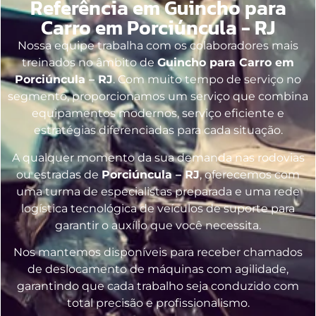
Referência em Guincho para
Carro em Porciúncula - RJ
Nossa equipe trabalha com os colaboradores mais
treinados no âmbito de
Guincho para Carro em
Porciúncula – RJ
. Com muito tempo de serviço no
segmento, proporcionamos um serviço que combina
equipamentos modernos, serviço eficiente e
estratégias diferenciadas para cada situação.
A qualquer momento da sua demanda nas rodovias
ou estradas de
Porciúncula – RJ
, oferecemos com
uma turma de especialistas preparada e uma rede
logística tecnológica de veículos de suporte para
garantir o auxílio que você necessita.
Nos mantemos disponíveis para receber chamados
de deslocamento de máquinas com agilidade,
garantindo que cada trabalho seja conduzido com
total precisão e profissionalismo.