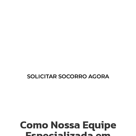
necessidade requer assistência
emergencial, contamos com um
serviço especializado.
Confira nosso serviço de
Guincho
24 Horas em São Gonçalo – RJ
e
contrate um transporte seguro
sempre que precisar!
SOLICITAR SOCORRO AGORA
Como Nossa Equipe
Especializada em