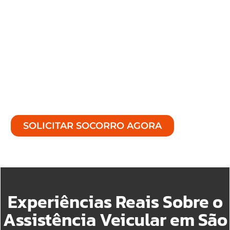
São Gonçalo – RJ
opera 24 horas por dia, 7
dias por semana, para responder a toda e
qualquer ocorrência no reboque de
máquinas.
No momento em que for necessário de uma
assistência segura, eficiente e especializada,
estaremos à disposição.
SOLICITAR SOCORRO AGORA
Experiências Reais Sobre o
Assistência Veicular em São