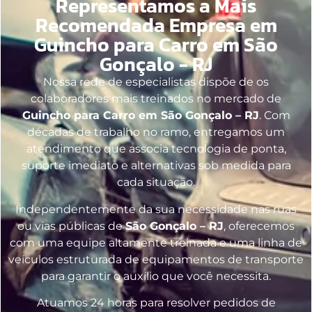
Representamos a Mais
Recomendada Empresa em
Guincho para Carro em São
Gonçalo - RJ
Nossa rede de especialistas dispõe de os
colaboradores mais treinados no mercado de
Guincho para Carro em São Gonçalo – RJ
. Com
décadas de trabalho no ramo, entregamos um
atendimento que associa tecnologia de ponta,
suporte imediato e alternativas sob medida para
cada situação.
Independentemente da sua necessidade nas ruas
ou vias públicas de
São Gonçalo – RJ
, oferecemos
com uma equipe altamente treinada e uma linha de
veículos estruturada de equipamentos de transporte
para garantir o auxílio que você necessita.
Atuamos 24 horas para resolver pedidos de