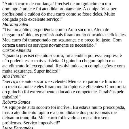
"Auto socorro de confiança! Precisei de um guincho em um
domingo à noite e fui atendida prontamente. A equipe foi super
profissional e cuidou do meu carro como se fosse deles. Muito
obrigada pelo excelente serviço!"
Mariana Silva
"Tive uma ótima experiência com o Auto socorro. Além de
chegarem rápido, os profissionais foram muito educados e eficientes.
Meu carro foi transportado em segurança e o preço foi justo. Com
certeza usarei os serviços novamente se necessário."
Carlos Almeida
"Quando precisei de auto socorro, fui atendida por essa empresa e
não poderia estar mais satisfeita. O guincho chegou rápido e o
atendimento foi excepcional. Resolvi tudo sem complicações e com
muita segurança. Super indico!"
Ana Pereira:
"Serviço de auto socorro excelente! Meu carro parou de funcionar
no meio da noite e eles foram muito rápidos e eficientes. O motorista
do guincho foi extremamente educado e competente. Parabéns pelo
trabalho!"
Roberto Santos
"A equipe de auto socorro foi incrível. Eu estava muito preocupada,
mas o atendimento rápido e a cordialidade dos profissionais me
deixaram tranquila. Meu carro foi levado ao mecânico sem
problemas. Serviço impecável!"
Luiza Fernandes