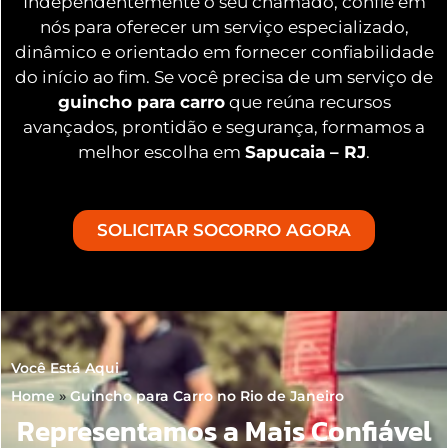
Independentemente o seu chamado, confie em
nós para oferecer um serviço especializado,
dinâmico e orientado em fornecer confiabilidade
do início ao fim. Se você precisa de um serviço de
guincho para carro
que reúna recursos
avançados, prontidão e segurança, formamos a
melhor escolha em
Sapucaia – RJ
.
SOLICITAR SOCORRO AGORA
Você Está Aqui
Home
»
Guincho para Carro no Rio de Janeiro
Representamos a Mais Confiável