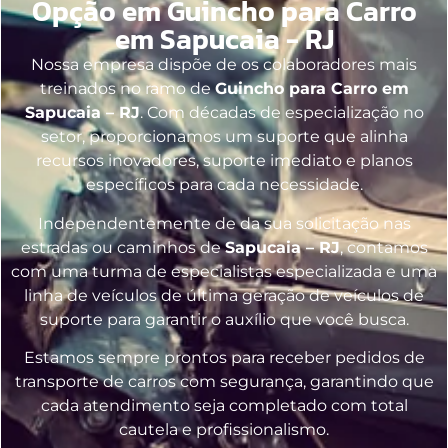
Opção em Guincho para Carro
em Sapucaia - RJ
Nossa empresa dispõe de os colaboradores mais
treinados no ramo de
Guincho para Carro em
Sapucaia – RJ
. Com décadas de especialização no
setor, proporcionamos um suporte que alinha
recursos inovadores, suporte imediato e planos
específicos para cada necessidade.
Independentemente de da sua solicitação nas
estradas ou caminhos de
Sapucaia – RJ
, contamos
com uma turma de especialistas especializada e uma
linha de veículos de última geração de veículos de
suporte para garantir o auxílio que você busca.
Estamos sempre prontos para receber pedidos de
transporte de carros com segurança, garantindo que
cada atendimento seja completado com total
cautela e profissionalismo.