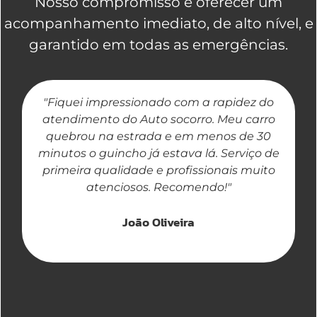
Nosso compromisso é oferecer um
acompanhamento imediato, de alto nível, e
garantido em todas as emergências.
"Fiquei impressionado com a rapidez do
"
atendimento do Auto socorro. Meu carro
quebrou na estrada e em menos de 30
a
minutos o guincho já estava lá. Serviço de
primeira qualidade e profissionais muito
atenciosos. Recomendo!"
João Oliveira