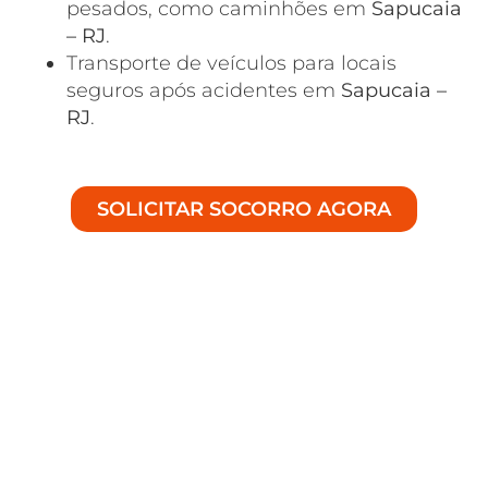
pesados, como caminhões em
Sapucaia
– RJ
.
Transporte de veículos para locais
seguros após acidentes em
Sapucaia –
RJ
.
SOLICITAR SOCORRO AGORA
Suporte Completo em
Remoção Automotiva em
Sapucaia - RJ