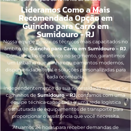
Lideramos Como a Mais
Recomendada Opção em
Guincho para Carro em
Sumidouro - RJ
Nossa equipe possui os técnicos mais capacitados no
âmbito de
Guincho para Carro em Sumidouro – RJ
.
Com décadas de serviço no segmento, garantimos
um trabalho que alinha equipamentos modernos,
disponibilidade total e soluções personalizadas para
cada ocorrência.
Independentemente da sua necessidade nas vias ou
caminhos de
Sumidouro – RJ
, contamos com uma
equipe técnica capacitada e uma rede logística
estruturada de equipamentos de transporte para
proporcionar o assistência que você necessita.
Atuamos 24 horas para receber demandas de