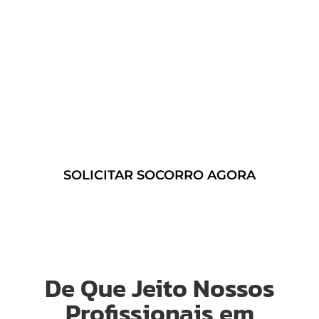
serviço de reboque, mas sua
ocorrência é urgente, podemos
ajudar de forma ainda mais ágil.
Acesse nosso serviço de
Guincho
24 Horas em Sumidouro – RJ
e
contrate um atendimento ágil a
qualquer momento!
SOLICITAR SOCORRO AGORA
De Que Jeito Nossos
Profissionais em