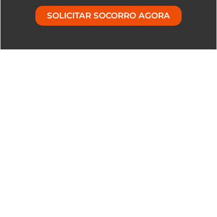
SOLICITAR SOCORRO AGORA
Explore Os Destacados
Motivos em Soluções de
Guincho para Carro em
Sumidouro - RJ
Executamos uma extensa lista de
atendimentos de
Guincho para Carro em
Sumidouro – RJ
, focados para resolver às
suas necessidades com agilidade, proteção