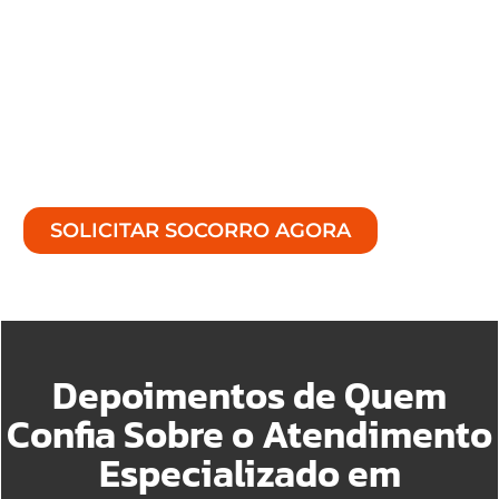
horas por dia, 7 dias por semana, para
atender diversas exigência no assistência de
veículos.
A qualquer hora de uma ajuda confiável,
sem demora e com atendimento de
excelência, garantiremos o melhor suporte.
SOLICITAR SOCORRO AGORA
Depoimentos de Quem
Confia Sobre o Atendimento
Especializado em