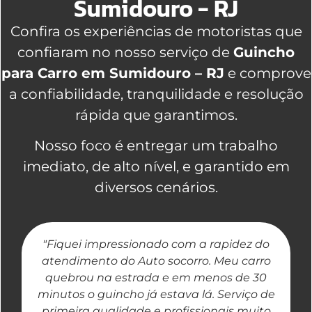
Sumidouro - RJ
Confira os experiências de motoristas que
confiaram no nosso serviço de
Guincho
para Carro em Sumidouro – RJ
e comprove
a confiabilidade, tranquilidade e resolução
rápida que garantimos.
Nosso foco é entregar um trabalho
imediato, de alto nível, e garantido em
diversos cenários.
"Fiquei impressionado com a rapidez do
"
atendimento do Auto socorro. Meu carro
quebrou na estrada e em menos de 30
a
minutos o guincho já estava lá. Serviço de
primeira qualidade e profissionais muito