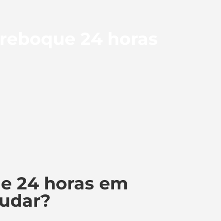
 reboque 24 horas
e 24 horas em
judar?