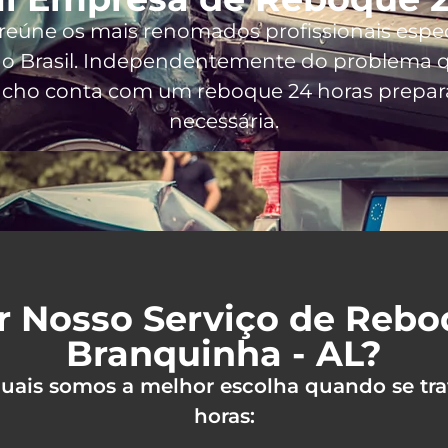
 reúne os mais renomados profissionais espe
o Brasil
. Independentemente do problema qu
incho conta com um reboque 24 horas prepara
necessária.
r Nosso Serviço de Reb
Branquinha - AL?
 quais somos a melhor escolha quando se tra
horas: