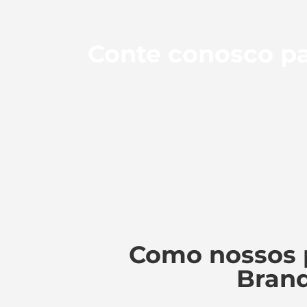
Conte conosco pa
Como nossos 
Branq