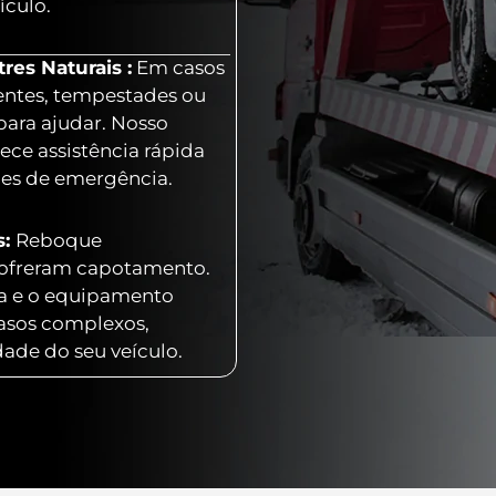
ículo.
es Naturais :
Em casos
entes, tempestades ou
para ajudar. Nosso
ece assistência rápida
ões de emergência.
s:
Reboque
 sofreram capotamento.
ia e o equipamento
casos complexos,
dade do seu veículo.