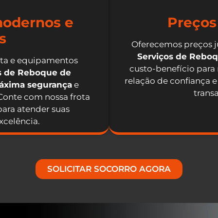
odernos e
Preços
s
Oferecemos preços j
Serviços de Rebo
nta e equipamentos
custo-benefício para
os de Reboque de
relação de confiança e
máxima segurança
e
trans
 Conte com nossa frota
ara atender suas
celência.
SOLICITAR SOCORRO AGORA