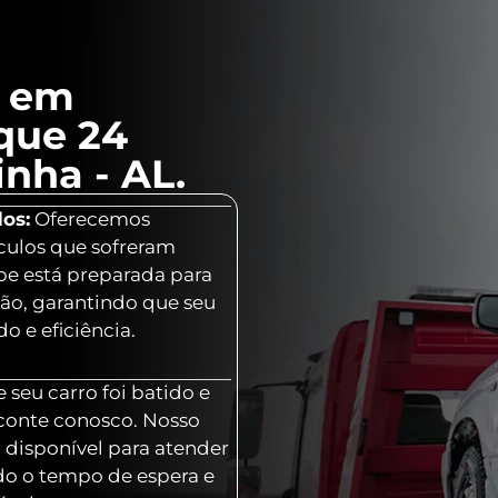
l em
que 24
nha - AL.
os:
Oferecemos
culos que sofreram
ipe está preparada para
ção, garantindo que seu
o e eficiência.
 seu carro foi batido e
 conte conosco. Nosso
 disponível para atender
o o tempo de espera e