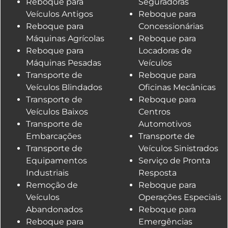
Reboque para
Seguradoras
Veículos Antigos
Reboque para
Reboque para
Concessionárias
Máquinas Agrícolas
Reboque para
Reboque para
Locadoras de
Máquinas Pesadas
Veículos
Transporte de
Reboque para
Veículos Blindados
Oficinas Mecânicas
Transporte de
Reboque para
Veículos Baixos
Centros
Transporte de
Automotivos
Embarcações
Transporte de
Transporte de
Veículos Sinistrados
Equipamentos
Serviço de Pronta
Industriais
Resposta
Remoção de
Reboque para
Veículos
Operações Especiais
Abandonados
Reboque para
Reboque para
Emergências