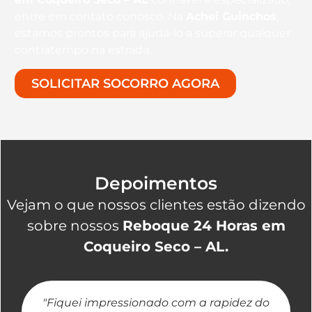
entre em contato conosco. Na
Achei Guinchos
,
estamos prontos para ajudá-lo a superar qualquer
contratempo na estrada.
SOLICITAR SOCORRO AGORA
Depoimentos
Vejam o que nossos clientes estão dizendo
sobre nossos
Reboque 24 Horas em
Coqueiro Seco – AL.
"Fiquei impressionado com a rapidez do
"