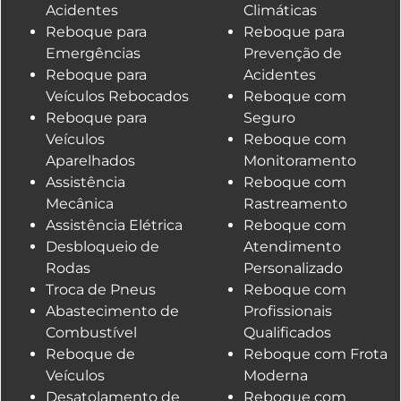
Acidentes
Climáticas
Reboque para
Reboque para
Emergências
Prevenção de
Reboque para
Acidentes
Veículos Rebocados
Reboque com
Reboque para
Seguro
Veículos
Reboque com
Aparelhados
Monitoramento
Assistência
Reboque com
Mecânica
Rastreamento
Assistência Elétrica
Reboque com
Desbloqueio de
Atendimento
Rodas
Personalizado
Troca de Pneus
Reboque com
Abastecimento de
Profissionais
Combustível
Qualificados
Reboque de
Reboque com Frota
Veículos
Moderna
Desatolamento de
Reboque com