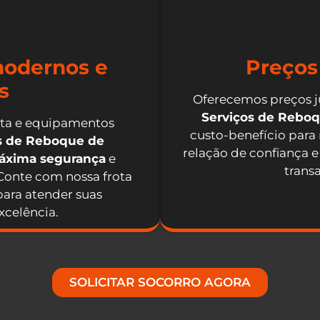
odernos e
Preços
s
Oferecemos preços j
Serviços de Rebo
nta e equipamentos
custo-benefício para
os de Reboque de
relação de confiança e
máxima segurança
e
trans
 Conte com nossa frota
ara atender suas
celência.
SOLICITAR SOCORRO AGORA