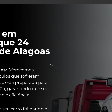
l em
que 24
 de Alagoas
os:
Oferecemos
culos que sofreram
ipe está preparada para
ção, garantindo que seu
o e eficiência.
 seu carro foi batido e