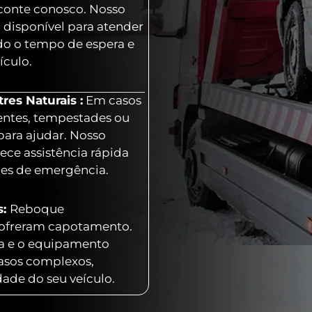
 conte conosco. Nosso
 disponível para atender
o o tempo de espera e
ículo.
es Naturais :
Em casos
entes, tempestades ou
para ajudar. Nosso
ece assistência rápida
ões de emergência.
s:
Reboque
 sofreram capotamento.
ia e o equipamento
casos complexos,
dade do seu veículo.