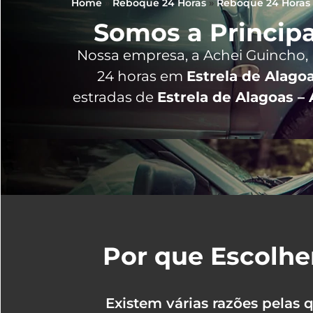
Home
»
Reboque 24 Horas
»
Reboque 24 Horas
Somos a Principa
Nossa empresa, a
Achei Guincho
,
24 horas
em
Estrela de Alagoa
estradas de
Estrela de Alagoas – 
Por que Escolhe
Existem várias razões pelas