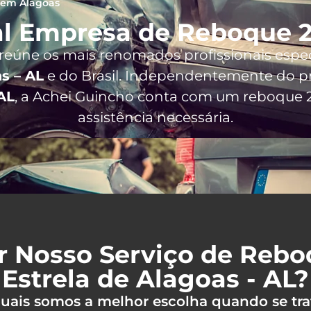
 em Alagoas
l Empresa de Reboque 2
 reúne os mais renomados profissionais espe
s – AL
e do Brasil
. Independentemente do pr
AL
, a Achei Guincho conta com um reboque 2
assistência necessária.
r Nosso Serviço de Reb
Estrela de Alagoas - AL?
 quais somos a melhor escolha quando se tra