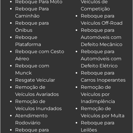
Reboque Para Moto
Veículos de
Reboque Para
Competição
Caminhão
Reboque para
Reboque para
Veículos Off-Road
Ônibus
Reboque para
Reboque
Automóveis com
Plataforma
Defeito Mecânico
Reboque com Cesto
Reboque para
Aéreo
Automóveis com
Reboque com
Defeito Elétrico
Munck
Reboque para
Resgate Veicular
Carros Inoperantes
Remoção de
Remoção de
Veículos Avariados
Veículos por
Remoção de
Inadimplência
Veículos Inundados
Remoção de
Atendimento
Veículos por Multa
Rodoviário
Reboque para
Reboque para
Leilões