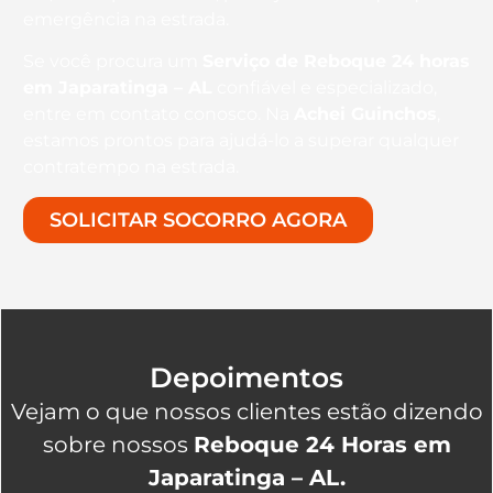
emergência na estrada.
Se você procura um
Serviço de Reboque 24 horas
em Japaratinga – AL
confiável e especializado,
entre em contato conosco. Na
Achei Guinchos
,
estamos prontos para ajudá-lo a superar qualquer
contratempo na estrada.
SOLICITAR SOCORRO AGORA
Depoimentos
Vejam o que nossos clientes estão dizendo
sobre nossos
Reboque 24 Horas em
Japaratinga – AL.