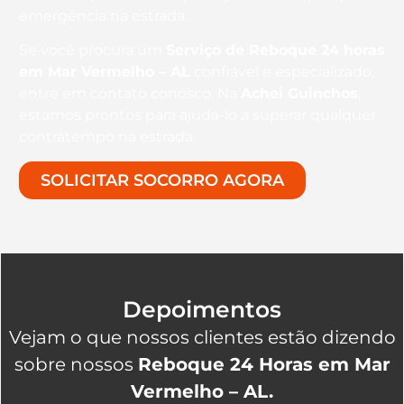
emergência na estrada.
Se você procura um
Serviço de Reboque 24 horas
em Mar Vermelho – AL
confiável e especializado,
entre em contato conosco. Na
Achei Guinchos
,
estamos prontos para ajudá-lo a superar qualquer
contratempo na estrada.
SOLICITAR SOCORRO AGORA
Depoimentos
Vejam o que nossos clientes estão dizendo
sobre nossos
Reboque 24 Horas em Mar
Vermelho – AL.