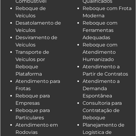
Combustível
Qualificados
Reboque de
Reboque com Frota
Veículos
Moderna
Desatolamento de
Reboque com
Veículos
Ferramentas
Desviramento de
Adequadas
Veículos
Reboque com
Transporte de
Atendimento
Veículos por
Humanizado
Reboque
Atendimento a
Plataforma
Partir de Contratos
Atendimento para
Atendimento a
Frotas
Demanda
Reboque para
Espontânea
Empresas
Consultoria para
Reboque para
Contratação de
Particulares
Reboque
Atendimento em
Planejamento de
Rodovias
Logística de