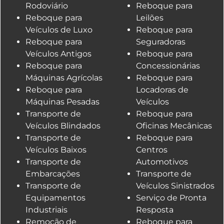
Rodoviário
Reboque para
Reboque para
Leilões
Veículos de Luxo
Reboque para
Reboque para
Seguradoras
Veículos Antigos
Reboque para
Reboque para
Concessionárias
Máquinas Agrícolas
Reboque para
Reboque para
Locadoras de
Máquinas Pesadas
Veículos
Transporte de
Reboque para
Veículos Blindados
Oficinas Mecânicas
Transporte de
Reboque para
Veículos Baixos
Centros
Transporte de
Automotivos
Embarcações
Transporte de
Transporte de
Veículos Sinistrados
Equipamentos
Serviço de Pronta
Industriais
Resposta
Remoção de
Reboque para