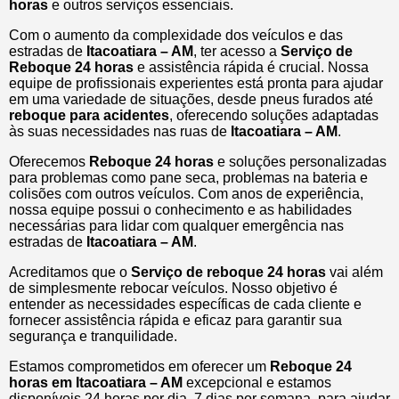
horas
e outros serviços essenciais.
Com o aumento da complexidade dos veículos e das
estradas de
Itacoatiara – AM
, ter acesso a
Serviço de
Reboque 24 horas
e assistência rápida é crucial. Nossa
equipe de profissionais experientes está pronta para ajudar
em uma variedade de situações, desde pneus furados até
reboque para acidentes
, oferecendo soluções adaptadas
às suas necessidades nas ruas de
Itacoatiara – AM
.
Oferecemos
Reboque 24 horas
e soluções personalizadas
para problemas como pane seca, problemas na bateria e
colisões com outros veículos. Com anos de experiência,
nossa equipe possui o conhecimento e as habilidades
necessárias para lidar com qualquer emergência nas
estradas de
Itacoatiara – AM
.
Acreditamos que o
Serviço de reboque 24 horas
vai além
de simplesmente rebocar veículos. Nosso objetivo é
entender as necessidades específicas de cada cliente e
fornecer assistência rápida e eficaz para garantir sua
segurança e tranquilidade.
Estamos comprometidos em oferecer um
Reboque 24
horas
em Itacoatiara – AM
excepcional e estamos
disponíveis 24 horas por dia, 7 dias por semana, para ajudar