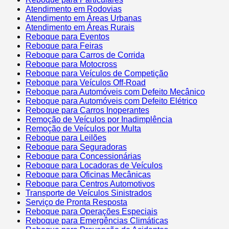
Atendimento em Rodovias
Atendimento em Áreas Urbanas
Atendimento em Áreas Rurais
Reboque para Eventos
Reboque para Feiras
Reboque para Carros de Corrida
Reboque para Motocross
Reboque para Veículos de Competição
Reboque para Veículos Off-Road
Reboque para Automóveis com Defeito Mecânico
Reboque para Automóveis com Defeito Elétrico
Reboque para Carros Inoperantes
Remoção de Veículos por Inadimplência
Remoção de Veículos por Multa
Reboque para Leilões
Reboque para Seguradoras
Reboque para Concessionárias
Reboque para Locadoras de Veículos
Reboque para Oficinas Mecânicas
Reboque para Centros Automotivos
Transporte de Veículos Sinistrados
Serviço de Pronta Resposta
Reboque para Operações Especiais
Reboque para Emergências Climáticas