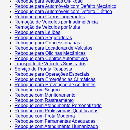
Reboque para Veículos Off-Road
Reboque para Automóveis com Defeito Mecânico
Reboque para Automóveis com Defeito Elétrico
Reboque para Carros Inoperantes
Remoção de Veículos por Inadimplência
Remoção de Veículos por Multa
Reboque para Leilões
Reboque para Seguradoras
Reboque para Concessionárias
Reboque para Locadoras de Veículos
Reboque para Oficinas Mecânicas
Reboque para Centros Automotivos
Transporte de Veículos Sinistrados
Serviço de Pronta Resposta
Reboque para Operações Especiais
Reboque para Emergências Climáticas
Reboque para Prevenção de Acidentes
Reboque com Seguro
Reboque com Monitoramento
Reboque com Rastreamento
Reboque com Atendimento Personalizado
Reboque com Profissionais Qualificados
Reboque com Frota Moderna
Reboque com Ferramentas Adequadas
Reboque com Atendimento Humanizado