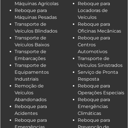
Máquinas Agrícolas
Reboque para
Reboque para
Locadoras de
Máquinas Pesadas
Veículos
Transporte de
Reboque para
Veículos Blindados
Oficinas Mecânicas
Transporte de
Reboque para
Veículos Baixos
Centros
Transporte de
Automotivos
Embarcações
Transporte de
Transporte de
Veículos Sinistrados
Equipamentos
Serviço de Pronta
Industriais
Resposta
Remoção de
Reboque para
Veículos
Operações Especiais
Abandonados
Reboque para
Reboque para
Emergências
Acidentes
Climáticas
Reboque para
Reboque para
Emergências
Prevenção de