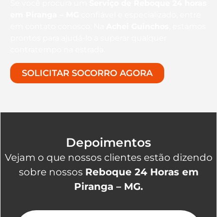
Se você procura um
Serviço de Reboque 24 horas
em Piranga – MG
confiável e especializado, entre
em contato conosco. Na
Achei Guinchos
, estamos
prontos para ajudá-lo a superar qualquer
contratempo na estrada.
SOLICITAR SOCORRO AGORA
Depoimentos
Vejam o que nossos clientes estão dizendo
sobre nossos
Reboque 24 Horas em
Piranga – MG.