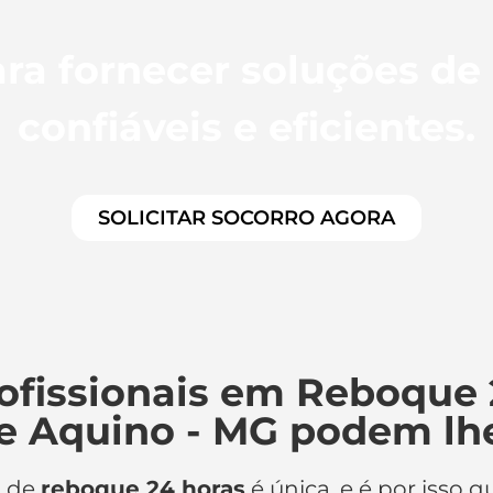
ra fornecer soluções de
confiáveis e eficientes.
SOLICITAR SOCORRO AGORA
ofissionais em Reboque 
e Aquino - MG podem lhe
o de
reboque 24 horas
é única, e é por isso