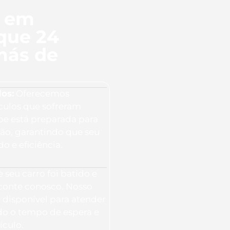
l em
que 24
más de
os:
Oferecemos
culos que sofreram
ipe está preparada para
ção, garantindo que seu
o e eficiência.
 seu carro foi batido e
 conte conosco. Nosso
 disponível para atender
o o tempo de espera e
ículo.