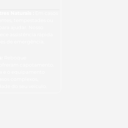
es Naturais :
Em casos
entes, tempestades ou
para ajudar. Nosso
ece assistência rápida
ões de emergência.
s:
Reboque
 sofreram capotamento.
ia e o equipamento
casos complexos,
dade do seu veículo.