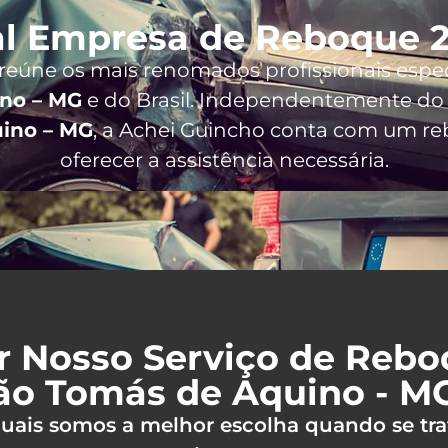
l Empresa de Reboque 2
 reúne os mais renomados profissionais espe
no – MG
e do Brasil
. Independentemente do 
ino – MG
, a Achei Guincho conta com um re
oferecer a assistência necessária.
r Nosso Serviço de Reb
ão Tomás de Aquino - M
 quais somos a melhor escolha quando se tra