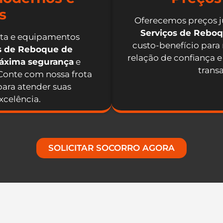
s
Oferecemos preços j
Serviços de Rebo
nta e equipamentos
custo-benefício para
os de Reboque de
relação de confiança e
máxima segurança
e
trans
 Conte com nossa frota
ara atender suas
celência.
SOLICITAR SOCORRO AGORA