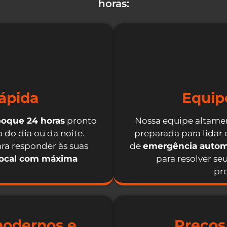
horas:
ápida
Equip
boque 24 horas
pronto
Nossa equipe altamen
 do dia ou da noite.
preparada para lidar
ra responder às suas
de
emergência autom
local com máxima
para resolver se
pro
odernos e
Preços