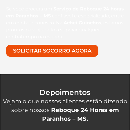
Se você procura um
Serviço de Reboque 24 horas
em Paranhos – MS
confiável e especializado, entre
em contato conosco. Na
Achei Guinchos
, estamos
prontos para ajudá-lo a superar qualquer
contratempo na estrada.
SOLICITAR SOCORRO AGORA
Depoimentos
Vejam o que nossos clientes estão dizendo
sobre nossos
Reboque 24 Horas em
Paranhos – MS.