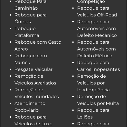
Reboque Para
Competição
Caminhão
Reboque para
Reboque para
Veículos Off-Road
Ônibus
Reboque para
Reboque
Automóveis com
Plataforma
Defeito Mecânico
Reboque com Cesto
Reboque para
Aéreo
Automóveis com
Reboque com
Defeito Elétrico
Munck
Reboque para
Resgate Veicular
Carros Inoperantes
Remoção de
Remoção de
Veículos Avariados
Veículos por
Remoção de
Inadimplência
Veículos Inundados
Remoção de
Atendimento
Veículos por Multa
Rodoviário
Reboque para
Reboque para
Leilões
Veículos de Luxo
Reboque para