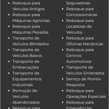
Reboque para
Seguradoras
Veículos Antigos
Reboque para
Reboque para
Concessionárias
Máquinas Agrícolas
Reboque para
Reboque para
Locadoras de
Máquinas Pesadas
Veículos
Transporte de
Reboque para
Veículos Blindados
Oficinas Mecânicas
Transporte de
Reboque para
Veículos Baixos
Centros
Transporte de
Automotivos
Embarcações
Transporte de
Transporte de
Veículos Sinistrados
Equipamentos
Serviço de Pronta
Industriais
Resposta
Remoção de
Reboque para
Veículos
Operações Especiais
Abandonados
Reboque para
Reboque para
Emergências