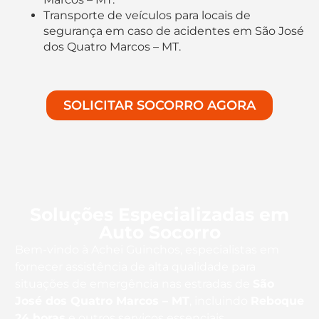
Transporte de veículos para locais de
segurança em caso de acidentes em São José
dos Quatro Marcos – MT.
SOLICITAR SOCORRO AGORA
Soluções Especializadas em
Auto Socorro
Bem-vindo à Achei Guinchos, especialistas em
fornecer assistência de alta qualidade para
situações de emergência nas estradas de
São
José dos Quatro Marcos – MT
, incluindo
Reboque
24 horas
e outros serviços essenciais.