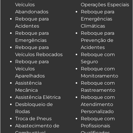
Veículos
Operações Especiais
Abandonados
Reboque para
Reboque para
Emergências
Acidentes
Climáticas
Reboque para
Reboque para
Emergências
Prevenção de
Reboque para
Acidentes
Veículos Rebocados
Reboque com
Reboque para
Seguro
Veículos
Reboque com
Aparelhados
Monitoramento
Assistência
Reboque com
Mecânica
Rastreamento
Assistência Elétrica
Reboque com
Desbloqueio de
Atendimento
Rodas
Personalizado
Troca de Pneus
Reboque com
Abastecimento de
Profissionais
Combustível
Qualificados