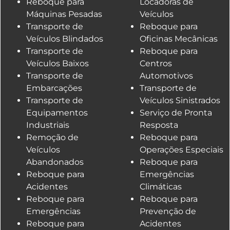
Reboque para
Locadoras de
Máquinas Pesadas
Veículos
Transporte de
Reboque para
Veículos Blindados
Oficinas Mecânicas
Transporte de
Reboque para
Veículos Baixos
Centros
Transporte de
Automotivos
Embarcações
Transporte de
Transporte de
Veículos Sinistrados
Equipamentos
Serviço de Pronta
Industriais
Resposta
Remoção de
Reboque para
Veículos
Operações Especiais
Abandonados
Reboque para
Reboque para
Emergências
Acidentes
Climáticas
Reboque para
Reboque para
Emergências
Prevenção de
Reboque para
Acidentes