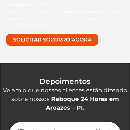
em Aroazes – PI
confiável e especializado, entre
em contato conosco. Na
Achei Guinchos
, estamos
prontos para ajudá-lo a superar qualquer
contratempo na estrada.
SOLICITAR SOCORRO AGORA
Depoimentos
Vejam o que nossos clientes estão dizendo
sobre nossos
Reboque 24 Horas em
Aroazes – PI.