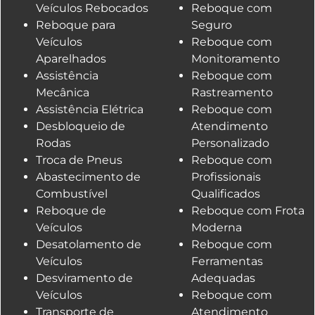
Veículos Rebocados
Reboque com
Reboque para
Seguro
Veículos
Reboque com
Aparelhados
Monitoramento
Assistência
Reboque com
Mecânica
Rastreamento
Assistência Elétrica
Reboque com
Desbloqueio de
Atendimento
Rodas
Personalizado
Troca de Pneus
Reboque com
Abastecimento de
Profissionais
Combustível
Qualificados
Reboque de
Reboque com Frota
Veículos
Moderna
Desatolamento de
Reboque com
Veículos
Ferramentas
Desviramento de
Adequadas
Veículos
Reboque com
Transporte de
Atendimento