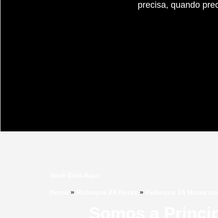
precisa, quando pre
Você Está Aqui
Home
»
Reboque 24 Horas
»
Reboque 24 Horas no 
Somos a Princi