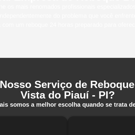
úne os mais renomados profissionais especializad
Independentemente do problema que você enfrent
a com um reboque 24 horas preparado para oferece
 Nosso Serviço de Reboque
Vista do Piauí - PI?
uais somos a melhor escolha quando se trata de