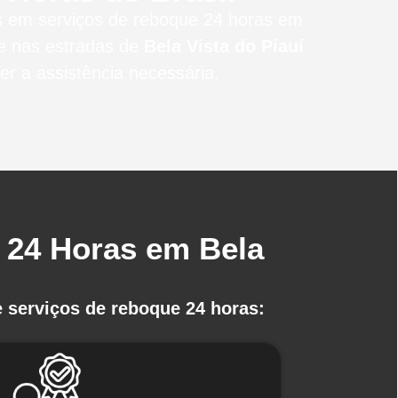
os em serviços de reboque 24 horas
em
e nas estradas de
Bela Vista do Piauí
r a assistência necessária.
 24 Horas em Bela
 serviços de reboque 24 horas: