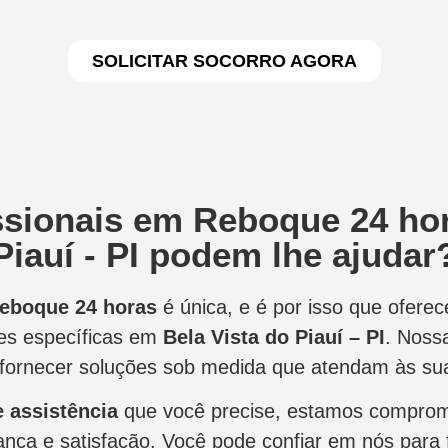
SOLICITAR SOCORRO AGORA
sionais em Reboque 24 hor
Piauí - PI podem lhe ajudar
reboque 24 horas
é única, e é por isso que ofer
es específicas em
Bela Vista do Piauí – PI
. Noss
fornecer soluções sob medida que atendam às su
e assistência
que você precise, estamos comprom
nça e satisfação. Você pode confiar em nós para f