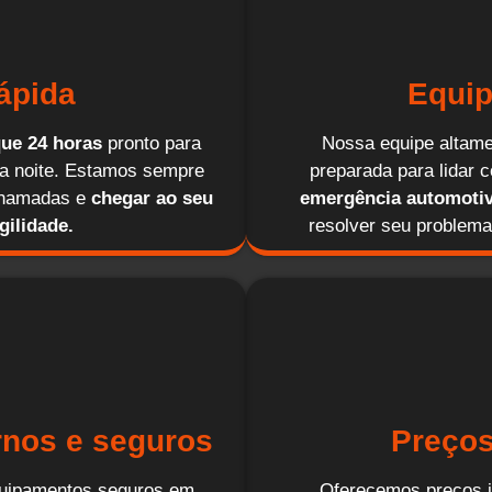
ápida
Equip
ue 24 horas
pronto para
Nossa equipe altamen
 da noite. Estamos sempre
preparada para lidar 
 chamadas e
chegar ao seu
emergência automotiv
gilidade.
resolver seu problema
nos e seguros
Preços
equipamentos seguros em
Oferecemos preços j