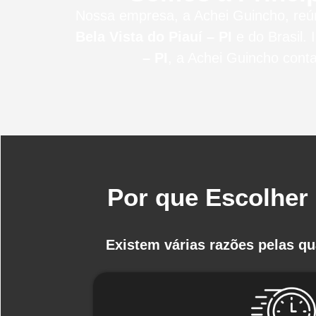
Nossa empresa, a
Achei Guincho
, re
Bela Vista do Piauí – PI
e do Brasil
. 
– PI
, a Achei Guincho cont
Por que Escolher
Existem várias razões pelas q