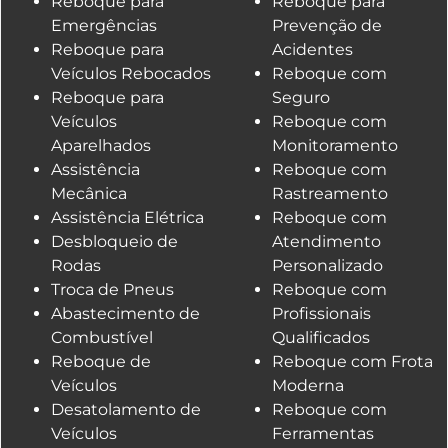
Reboque para
Reboque para
Emergências
Prevenção de
Reboque para
Acidentes
Veículos Rebocados
Reboque com
Reboque para
Seguro
Veículos
Reboque com
Aparelhados
Monitoramento
Assistência
Reboque com
Mecânica
Rastreamento
Assistência Elétrica
Reboque com
Desbloqueio de
Atendimento
Rodas
Personalizado
Troca de Pneus
Reboque com
Abastecimento de
Profissionais
Combustível
Qualificados
Reboque de
Reboque com Frota
Veículos
Moderna
Desatolamento de
Reboque com
Veículos
Ferramentas