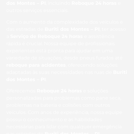
dos Montes – PI
, incluindo
Reboque 24 horas
e
outros serviços essenciais.
Com o aumento da complexidade dos veículos e
das estradas de
Buriti dos Montes – PI
, ter acesso
a
Serviço de Reboque 24 horas
e assistência
rápida é crucial. Nossa equipe de profissionais
experientes está pronta para ajudar em uma
variedade de situações, desde pneus furados até
reboque para acidentes
, oferecendo soluções
adaptadas às suas necessidades nas ruas de
Buriti
dos Montes – PI
.
Oferecemos
Reboque 24 horas
e soluções
personalizadas para problemas como pane seca,
problemas na bateria e colisões com outros
veículos. Com anos de experiência, nossa equipe
possui o conhecimento e as habilidades
necessárias para lidar com qualquer emergência
nas estradas de
Buriti dos Montes – PI
.