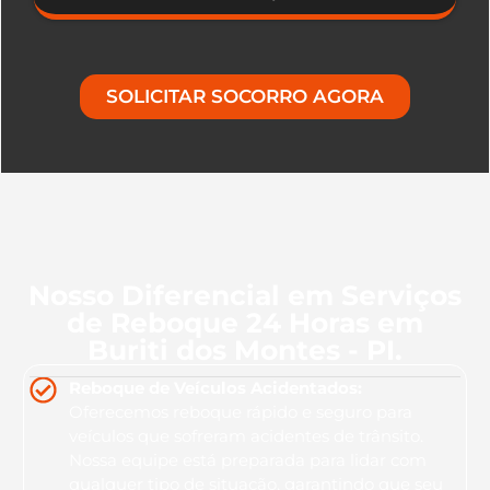
SOLICITAR SOCORRO AGORA
Nosso Diferencial em Serviços
de Reboque 24 Horas em
Buriti dos Montes - PI.
Reboque de Veículos Acidentados:
Oferecemos reboque rápido e seguro para
veículos que sofreram acidentes de trânsito.
Nossa equipe está preparada para lidar com
qualquer tipo de situação, garantindo que seu