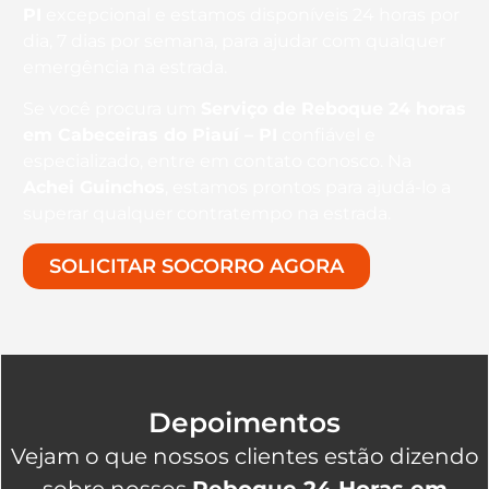
PI
excepcional e estamos disponíveis 24 horas por
dia, 7 dias por semana, para ajudar com qualquer
emergência na estrada.
Se você procura um
Serviço de Reboque 24 horas
em Cabeceiras do Piauí – PI
confiável e
especializado, entre em contato conosco. Na
Achei Guinchos
, estamos prontos para ajudá-lo a
superar qualquer contratempo na estrada.
SOLICITAR SOCORRO AGORA
Depoimentos
Vejam o que nossos clientes estão dizendo
sobre nossos
Reboque 24 Horas em