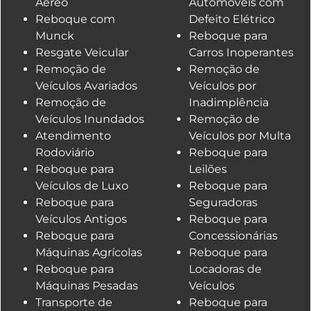
Aéreo
Automóveis com
Reboque com
Defeito Elétrico
Munck
Reboque para
Resgate Veicular
Carros Inoperantes
Remoção de
Remoção de
Veículos Avariados
Veículos por
Remoção de
Inadimplência
Veículos Inundados
Remoção de
Atendimento
Veículos por Multa
Rodoviário
Reboque para
Reboque para
Leilões
Veículos de Luxo
Reboque para
Reboque para
Seguradoras
Veículos Antigos
Reboque para
Reboque para
Concessionárias
Máquinas Agrícolas
Reboque para
Reboque para
Locadoras de
Máquinas Pesadas
Veículos
Transporte de
Reboque para