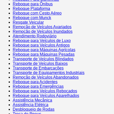
Reboque para Ônibus
Reboque Plataforma
Reboque com Cesto Aéreo
Reboque com Munck
Resgate Veicular
Remoção de Veículos Avariados
Remoção de Veículos Inundados
Atendimento Rodoviário
Reboque para Veículos de Luxo
Reboque para Veículos Antigos
Reboque para Máquinas Agrícolas
Reboque para Máquinas Pesadas
Transporte de Veículos Blindados
Transporte de Veículos Baixos
Transporte de Embarcações
Transporte de Equipamentos Industriais
Remoção de Veículos Abandonados
Reboque para Acidentes
Reboque para Emergências
Reboque para Veículos Rebocados
Reboque para Veículos Aparelhados
Assistência Mecânica
Assistência Elétrica
Desbloqueio de Rodas
Troca de Pneus