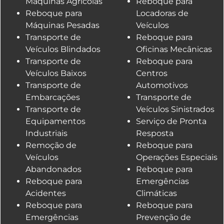
Máquinas Agrícolas
Reboque para
Reboque para
Locadoras de
Máquinas Pesadas
Veículos
Transporte de
Reboque para
Veículos Blindados
Oficinas Mecânicas
Transporte de
Reboque para
Veículos Baixos
Centros
Transporte de
Automotivos
Embarcações
Transporte de
Transporte de
Veículos Sinistrados
Equipamentos
Serviço de Pronta
Industriais
Resposta
Remoção de
Reboque para
Veículos
Operações Especiais
Abandonados
Reboque para
Reboque para
Emergências
Acidentes
Climáticas
Reboque para
Reboque para
Emergências
Prevenção de