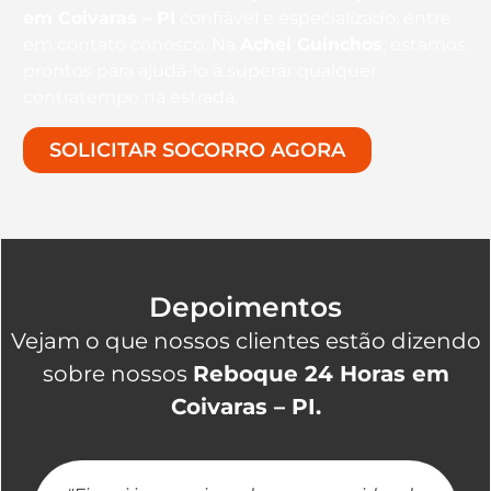
em Coivaras – PI
confiável e especializado, entre
em contato conosco. Na
Achei Guinchos
, estamos
prontos para ajudá-lo a superar qualquer
contratempo na estrada.
SOLICITAR SOCORRO AGORA
Depoimentos
Vejam o que nossos clientes estão dizendo
sobre nossos
Reboque 24 Horas em
Coivaras – PI.