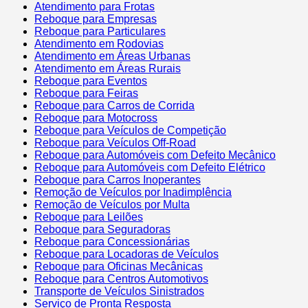
Atendimento para Frotas
Reboque para Empresas
Reboque para Particulares
Atendimento em Rodovias
Atendimento em Áreas Urbanas
Atendimento em Áreas Rurais
Reboque para Eventos
Reboque para Feiras
Reboque para Carros de Corrida
Reboque para Motocross
Reboque para Veículos de Competição
Reboque para Veículos Off-Road
Reboque para Automóveis com Defeito Mecânico
Reboque para Automóveis com Defeito Elétrico
Reboque para Carros Inoperantes
Remoção de Veículos por Inadimplência
Remoção de Veículos por Multa
Reboque para Leilões
Reboque para Seguradoras
Reboque para Concessionárias
Reboque para Locadoras de Veículos
Reboque para Oficinas Mecânicas
Reboque para Centros Automotivos
Transporte de Veículos Sinistrados
Serviço de Pronta Resposta