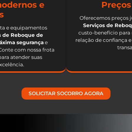
odernos e
Preços
s
Oferecemos preços j
Serviços de Rebo
nta e equipamentos
custo-benefício para
os de Reboque de
relação de confiança e
máxima segurança
e
trans
 Conte com nossa frota
ara atender suas
celência.
SOLICITAR SOCORRO AGORA