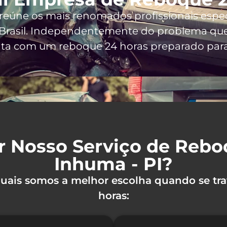
 reúne os mais renomados profissionais espe
Brasil
. Independentemente do problema que 
nta com um reboque 24 horas preparado para o
r Nosso Serviço de Reb
Inhuma - PI?
 quais somos a melhor escolha quando se tra
horas: