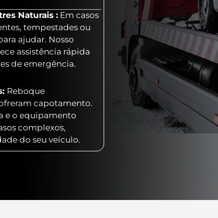
es Naturais :
Em casos
entes, tempestades ou
para ajudar. Nosso
ece assistência rápida
ões de emergência.
s:
Reboque
 sofreram capotamento.
ia e o equipamento
casos complexos,
dade do seu veículo.