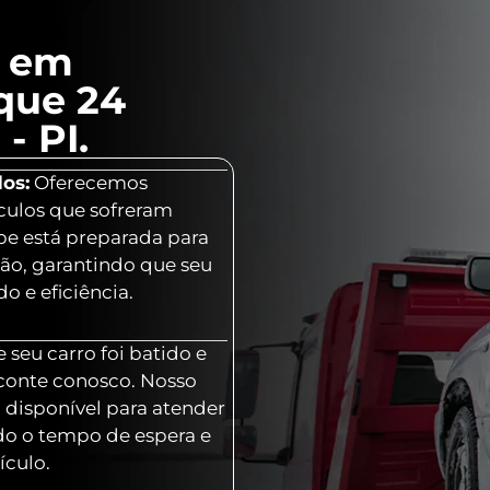
l em
que 24
- PI.
os:
Oferecemos
culos que sofreram
ipe está preparada para
ção, garantindo que seu
o e eficiência.
 seu carro foi batido e
 conte conosco. Nosso
 disponível para atender
o o tempo de espera e
ículo.