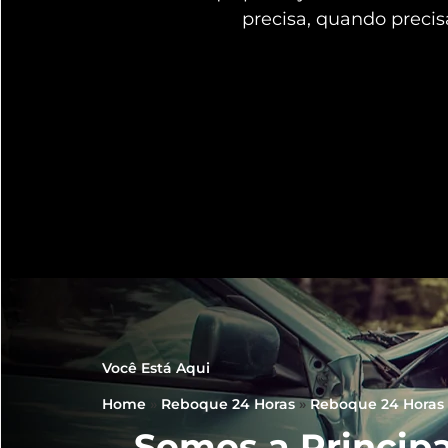
precisa, quando preci
Você Está Aqui
Home
»
Reboque 24 Horas
»
Reboque 24 Horas 
Somos a Principa