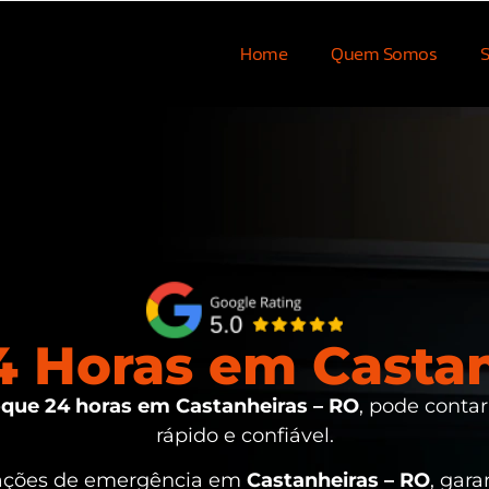
Home
Quem Somos
S
 Horas em Castan
que 24 horas em Castanheiras – RO
, pode conta
rápido e confiável.
uações de emergência em
Castanheiras – RO
, gar