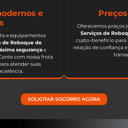
odernos e
Preços
s
Oferecemos preços j
Serviços de Rebo
nta e equipamentos
custo-benefício para
os de Reboque de
relação de confiança e
máxima segurança
e
trans
 Conte com nossa frota
ara atender suas
celência.
SOLICITAR SOCORRO AGORA