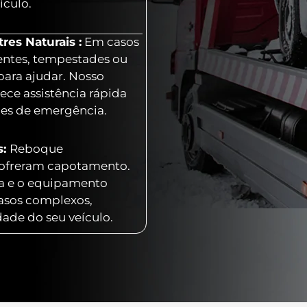
ículo.
es Naturais :
Em casos
entes, tempestades ou
para ajudar. Nosso
ece assistência rápida
ões de emergência.
s:
Reboque
 sofreram capotamento.
ia e o equipamento
casos complexos,
dade do seu veículo.