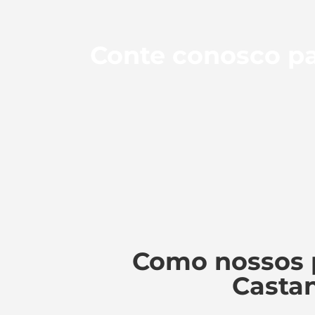
Conte conosco pa
Como nossos 
Castan