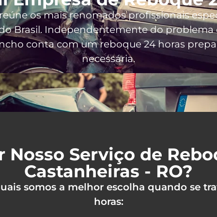
 reúne os mais renomados profissionais espe
do Brasil
. Independentemente do problema q
uincho conta com um reboque 24 horas prepar
necessária.
r Nosso Serviço de Reb
Castanheiras - RO?
 quais somos a melhor escolha quando se tra
horas: