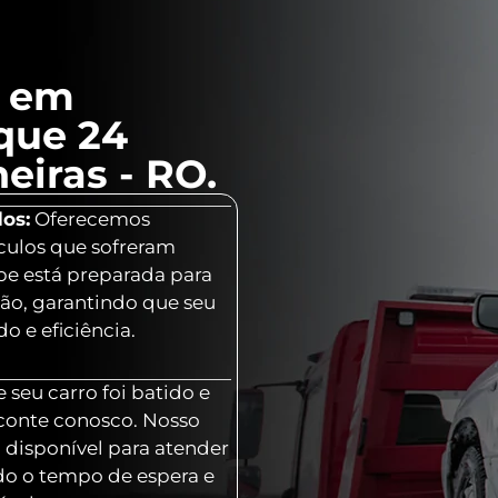
l em
que 24
eiras - RO.
os:
Oferecemos
culos que sofreram
ipe está preparada para
ção, garantindo que seu
o e eficiência.
 seu carro foi batido e
 conte conosco. Nosso
 disponível para atender
o o tempo de espera e