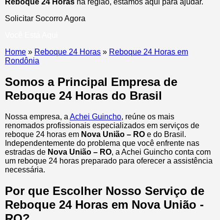
Reboque 24 Horas
na região, estamos aqui para ajudar.
Solicitar Socorro Agora
Você Está Aqui
Home
»
Reboque 24 Horas
»
Reboque 24 Horas em
Rondônia
Somos a Principal Empresa de
Reboque 24 Horas do Brasil
Nossa empresa, a
Achei Guincho
, reúne os mais
renomados profissionais especializados em serviços de
reboque 24 horas
em
Nova União – RO
e do Brasil
.
Independentemente do problema que você enfrente nas
estradas de
Nova União – RO
, a Achei Guincho conta com
um reboque 24 horas preparado para oferecer a assistência
necessária.
Por que Escolher Nosso Serviço de
Reboque 24 Horas em Nova União -
RO?