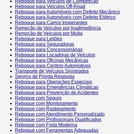
Reboque para Veículos de Competição
Reboque para Veículos Off-Road
Reboque para Automóveis com Defeito Mecânico
Reboque para Automóveis com Defeito Elétrico
Reboque para Carros Inoperantes
Remoção de Veículos por Inadimplência
Remoção de Veículos por Multa
Reboque para Leilões
Reboque para Seguradoras
Reboque para Concessionárias
Reboque para Locadoras de Veículos
Reboque para Oficinas Mecânicas
Reboque para Centros Automotivos
Transporte de Veículos Sinistrados
Serviço de Pronta Resposta
Reboque para Operações Especiais
Reboque para Emergências Climáticas
Reboque para Prevenção de Acidentes
Reboque com Seguro
Reboque com Monitoramento
Reboque com Rastreamento
Reboque com Atendimento Personalizado
Reboque com Profissionais Qualificados
Reboque com Frota Moderna
Reboque com Ferramentas Adequadas