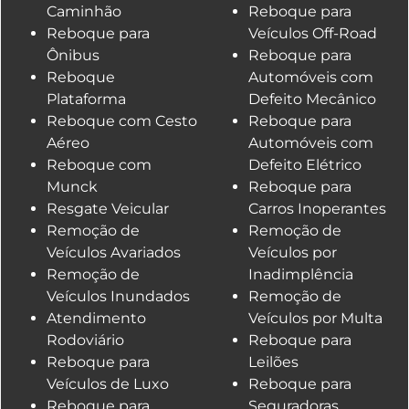
Caminhão
Reboque para
Reboque para
Veículos Off-Road
Ônibus
Reboque para
Reboque
Automóveis com
Plataforma
Defeito Mecânico
Reboque com Cesto
Reboque para
Aéreo
Automóveis com
Reboque com
Defeito Elétrico
Munck
Reboque para
Resgate Veicular
Carros Inoperantes
Remoção de
Remoção de
Veículos Avariados
Veículos por
Remoção de
Inadimplência
Veículos Inundados
Remoção de
Atendimento
Veículos por Multa
Rodoviário
Reboque para
Reboque para
Leilões
Veículos de Luxo
Reboque para
Reboque para
Seguradoras