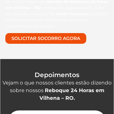
Se você procura um
Serviço de Reboque 24 horas
em Vilhena – RO
confiável e especializado, entre
em contato conosco. Na
Achei Guinchos
, estamos
prontos para ajudá-lo a superar qualquer
contratempo na estrada.
SOLICITAR SOCORRO AGORA
Depoimentos
Vejam o que nossos clientes estão dizendo
sobre nossos
Reboque 24 Horas em
Vilhena – RO.