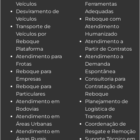
Veículos
Ferramentas
Desviramento de
Adequadas
Veículos
Reboque com
Transporte de
Atendimento
Veículos por
Humanizado
Reboque
Atendimento a
Plataforma
Partir de Contratos
Atendimento para
Atendimento a
Frotas
Demanda
Reboque para
Espontânea
Empresas
Consultoria para
Reboque para
Contratação de
Particulares
Reboque
Atendimento em
Planejamento de
Rodovias
Logística de
Atendimento em
Transporte
Áreas Urbanas
Coordenação de
Atendimento em
Resgate e Remoção
Áreas Rurais
Suporte Técnico em