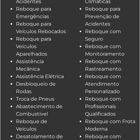
Acidentes
Climáticas
Reboque para
Reboque para
Emergências
Prevenção de
Reboque para
Acidentes
Veículos Rebocados
Reboque com
Reboque para
Seguro
Veículos
Reboque com
Aparelhados
Monitoramento
Assistência
Reboque com
Mecânica
Rastreamento
Assistência Elétrica
Reboque com
Desbloqueio de
Atendimento
Rodas
Personalizado
Troca de Pneus
Reboque com
Abastecimento de
Profissionais
Combustível
Qualificados
Reboque de
Reboque com Frota
Veículos
Moderna
Desatolamento de
Reboque com