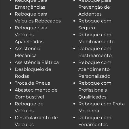
Reboque para
Reboque para
Emergências
Prevenção de
Reboque para
Acidentes
Veículos Rebocados
Reboque com
Reboque para
Seguro
Veículos
Reboque com
Aparelhados
Monitoramento
Assistência
Reboque com
Mecânica
Rastreamento
Assistência Elétrica
Reboque com
Desbloqueio de
Atendimento
Rodas
Personalizado
Troca de Pneus
Reboque com
Abastecimento de
Profissionais
Combustível
Qualificados
Reboque de
Reboque com Frota
Veículos
Moderna
Desatolamento de
Reboque com
Veículos
Ferramentas