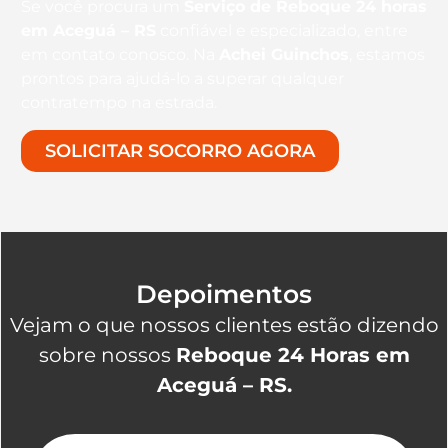
Se você procura um
Serviço de Reboque 24 horas
em Aceguá – RS
confiável e especializado, entre
em contato conosco. Na
Achei Guinchos
, estamos
prontos para ajudá-lo a superar qualquer
contratempo na estrada.
SOLICITAR SOCORRO AGORA
Depoimentos
Vejam o que nossos clientes estão dizendo
sobre nossos
Reboque 24 Horas em
Aceguá – RS.