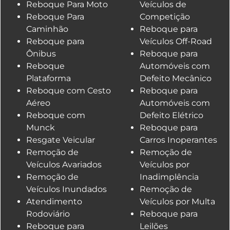
Reboque Para Moto
Veículos de
Reboque Para
Competição
Caminhão
Reboque para
Reboque para
Veículos Off-Road
Ônibus
Reboque para
Reboque
Automóveis com
Plataforma
Defeito Mecânico
Reboque com Cesto
Reboque para
Aéreo
Automóveis com
Reboque com
Defeito Elétrico
Munck
Reboque para
Resgate Veicular
Carros Inoperantes
Remoção de
Remoção de
Veículos Avariados
Veículos por
Remoção de
Inadimplência
Veículos Inundados
Remoção de
Atendimento
Veículos por Multa
Rodoviário
Reboque para
Reboque para
Leilões