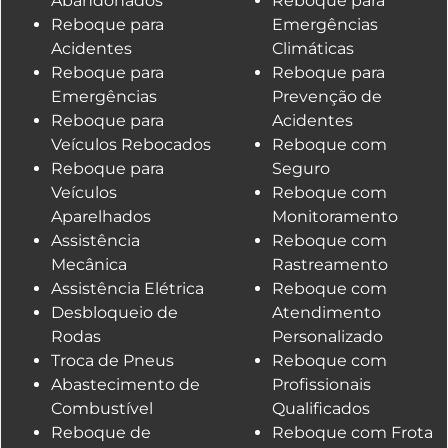
Abandonados
Reboque para
Reboque para
Emergências
Acidentes
Climáticas
Reboque para
Reboque para
Emergências
Prevenção de
Reboque para
Acidentes
Veículos Rebocados
Reboque com
Reboque para
Seguro
Veículos
Reboque com
Aparelhados
Monitoramento
Assistência
Reboque com
Mecânica
Rastreamento
Assistência Elétrica
Reboque com
Desbloqueio de
Atendimento
Rodas
Personalizado
Troca de Pneus
Reboque com
Abastecimento de
Profissionais
Combustível
Qualificados
Reboque de
Reboque com Frota