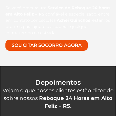
Se você procura um
Serviço de Reboque 24 horas
em Alto Feliz – RS
confiável e especializado, entre
em contato conosco. Na
Achei Guinchos
, estamos
prontos para ajudá-lo a superar qualquer
contratempo na estrada.
SOLICITAR SOCORRO AGORA
Depoimentos
Vejam o que nossos clientes estão dizendo
sobre nossos
Reboque 24 Horas em Alto
Feliz – RS.