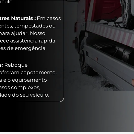
ículo.
es Naturais :
Em casos
entes, tempestades ou
para ajudar. Nosso
ece assistência rápida
ões de emergência.
s:
Reboque
 sofreram capotamento.
ia e o equipamento
casos complexos,
dade do seu veículo.