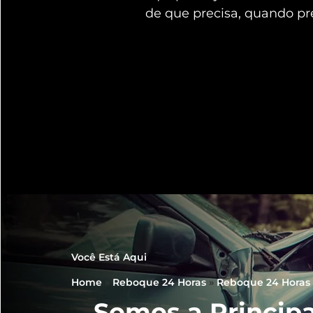
de que precisa, quando pr
Você Está Aqui
Home
»
Reboque 24 Horas
»
Reboque 24 Horas 
Somos a Principa