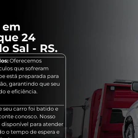
l em
que 24
o Sal - RS.
os:
Oferecemos
culos que sofreram
ipe está preparada para
ção, garantindo que seu
o e eficiência.
 seu carro foi batido e
 conte conosco. Nosso
 disponível para atender
o o tempo de espera e