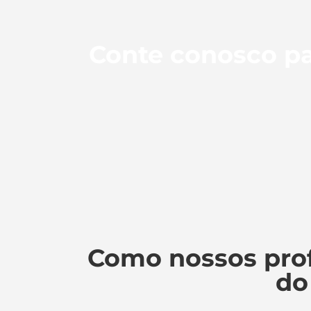
Conte conosco pa
Como nossos prof
do