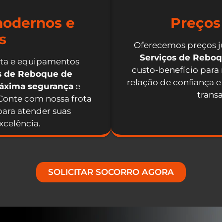
odernos e
Preços
s
Oferecemos preços j
Serviços de Rebo
nta e equipamentos
custo-benefício para
os de Reboque de
relação de confiança e
máxima segurança
e
trans
 Conte com nossa frota
ara atender suas
celência.
SOLICITAR SOCORRO AGORA