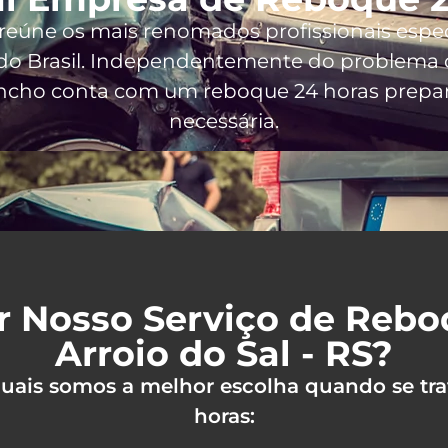
 reúne os mais renomados profissionais espe
do Brasil
. Independentemente do problema q
incho conta com um reboque 24 horas prepara
necessária.
r Nosso Serviço de Reb
Arroio do Sal - RS?
 quais somos a melhor escolha quando se tra
horas: