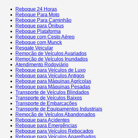
Reboque 24 Horas
Reboque Para Moto
Reboque Para Caminhão
Reboque para Ônibus
Reboque Plataforma
Reboque com Cesto Aéreo
Reboque com Munck
Resgate Veicular
Remoção de Veículos Avariados
Remoção de Veículos Inundados
Atendimento Rodoviário
Reboque para Veículos de Luxo
Reboque para Veículos Antigos
Reboque para Máquinas Agrícolas
Reboque para Máquinas Pesadas
Transporte de Veículos Blindados
Transporte de Veículos Baixos
Transporte de Embarcações
Transporte de Equipamentos Industriais
Remoção de Veículos Abandonados
Reboque para Acidentes
Reboque para Emergências
Reboque para Veículos Rebocados
Reboque para Veículos Aparelhados