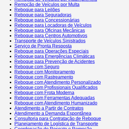
Remoção de Veículos por Multa
Reboque para Leilões
Reboque para Seguradoras
Reboque para Concessionárias
Reboque para Locadoras de Veículos
Reboque para Oficinas Mecânicas
Reboque para Centros Automotivos
Transporte de Veículos Sinistrados
Serviço de Pronta Resposta
Reboque para Operações Especiais
Reboque para Emergências Climáticas
Reboque para Prevenção de Acidentes
Reboque com Seguro
Reboque com Monitoramento
Reboque com Rastreamento
Reboque com Atendimento Personalizado
Reboque com Profissionais Qualificados
Reboque com Frota Moderna
Reboque com Ferramentas Adequadas
Reboque com Atendimento Humanizado
Atendimento a Partir de Contratos
Atendimento a Demanda Espontânea
Consultoria para Contratação de Reboque
Planejamento de Logística de Transporte
Coordenação de Resgate e Remoção