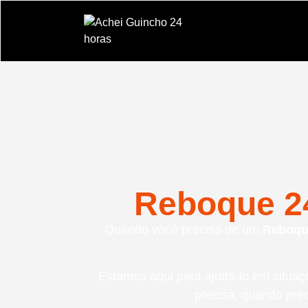
Reboque 24
Quando você precisa de um
Reboque
Estamos aqui para ajudá-lo em situ
precisa, quando pre