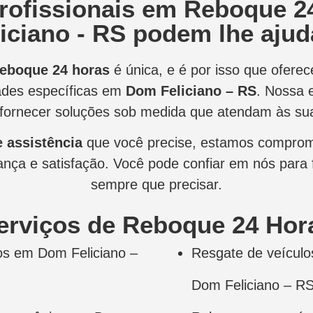
rofissionais em Reboque 2
liciano - RS podem lhe ajud
reboque 24 horas
é única, e é por isso que ofer
ades específicas em
Dom Feliciano – RS
. Nossa 
fornecer soluções sob medida que atendam às su
e assistência
que você precise, estamos comprom
nça e satisfação. Você pode confiar em nós para f
sempre que precisar.
erviços de Reboque 24 Hor
os em Dom Feliciano –
Resgate de veícul
Dom Feliciano – RS