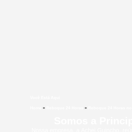
Você Está Aqui
Home
»
Reboque 24 Horas
»
Reboque 24 Horas no
Somos a Princi
Nossa empresa, a
Achei Guincho
, re