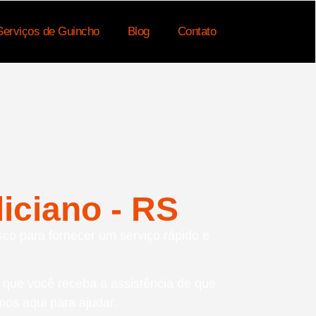
Serviços de Guincho
Blog
Contato
iciano - RS
sco para fornecer um serviço rápido e
o que você receba a assistência de que
mos aqui para ajudar.