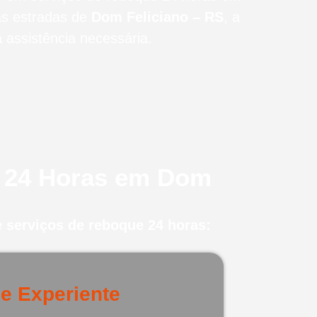
as estradas de
Dom Feliciano – RS
, a
assistência necessária.
e 24 Horas em Dom
 serviços de reboque 24 horas:
e Experiente