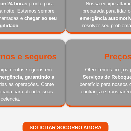
ue 24 horas
pronto para
Nossa equipe altamen
 da noite. Estamos sempre
preparada para lidar 
 chamadas e
chegar ao seu
emergência automotiv
gilidade.
resolver seu problema
nos e seguros
Preços
equipamentos seguros em
Oferecemos preços j
ergência, garantindo a
Serviços de Reboqu
odas as operações. Conte
benefício para nossos 
ipada para atender suas
confiança e transparê
celência.
SOLICITAR SOCORRO AGORA