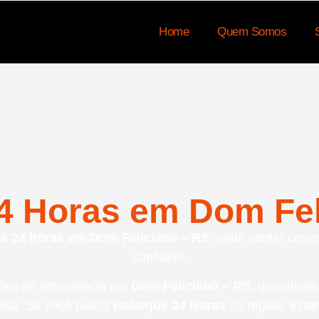
Home
Quem Somos
 Horas em Dom Fel
 24 horas em Dom Feliciano – RS
, pode contar cono
confiável.
ações de emergência em
Dom Feliciano – RS
, garantind
cisa. Se você busca
Reboque 24 Horas
na região, esta