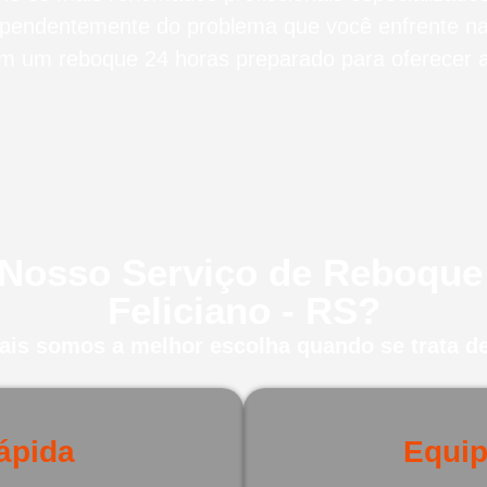
ependentemente do problema que você enfrente n
m um reboque 24 horas preparado para oferecer a 
 Nosso Serviço de Reboqu
Feliciano - RS?
uais somos a melhor escolha quando se trata de
ápida
Equip