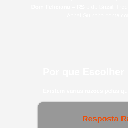
Dom Feliciano – RS
e do Brasil
. Ind
Achei Guincho conta co
Por que Escolher
Existem várias razões pelas q
Resposta R