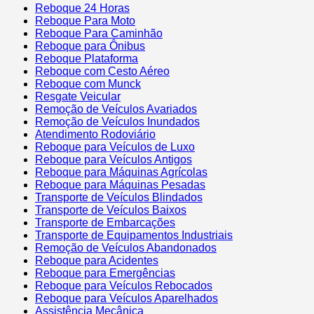
Reboque 24 Horas
Reboque Para Moto
Reboque Para Caminhão
Reboque para Ônibus
Reboque Plataforma
Reboque com Cesto Aéreo
Reboque com Munck
Resgate Veicular
Remoção de Veículos Avariados
Remoção de Veículos Inundados
Atendimento Rodoviário
Reboque para Veículos de Luxo
Reboque para Veículos Antigos
Reboque para Máquinas Agrícolas
Reboque para Máquinas Pesadas
Transporte de Veículos Blindados
Transporte de Veículos Baixos
Transporte de Embarcações
Transporte de Equipamentos Industriais
Remoção de Veículos Abandonados
Reboque para Acidentes
Reboque para Emergências
Reboque para Veículos Rebocados
Reboque para Veículos Aparelhados
Assistência Mecânica