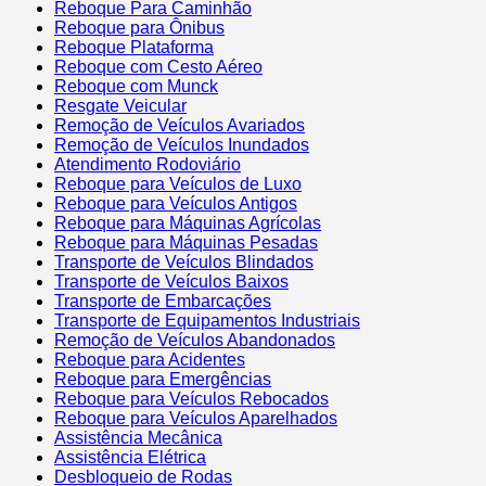
Reboque Para Caminhão
Reboque para Ônibus
Reboque Plataforma
Reboque com Cesto Aéreo
Reboque com Munck
Resgate Veicular
Remoção de Veículos Avariados
Remoção de Veículos Inundados
Atendimento Rodoviário
Reboque para Veículos de Luxo
Reboque para Veículos Antigos
Reboque para Máquinas Agrícolas
Reboque para Máquinas Pesadas
Transporte de Veículos Blindados
Transporte de Veículos Baixos
Transporte de Embarcações
Transporte de Equipamentos Industriais
Remoção de Veículos Abandonados
Reboque para Acidentes
Reboque para Emergências
Reboque para Veículos Rebocados
Reboque para Veículos Aparelhados
Assistência Mecânica
Assistência Elétrica
Desbloqueio de Rodas