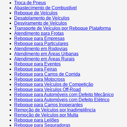
Troca de Pneus
Abastecimento de Combustível
Reboque de Veículos
Desatolamento de Veículos
Desviramento de Veículos
Transporte de Veículos por Reboque Plataforma
Atendimento para Frotas
Reboque para Empresas
Reboque para Particulares
Atendimento em Rodovias
Atendimento em Áreas Urbanas
Atendimento em Áreas Rurais
Reboque para Eventos
Reboque para Feiras
Reboque para Carros de Corrida
Reboque para Motocross
Reboque para Veículos de Competição
Reboque para Veículos Off-Road
Reboque para Automóveis com Defeito Mecânico
Reboque para Automóveis com Defeito Elétrico
Reboque para Carros Inoperantes
Remoção de Veículos por Inadimplência
Remoção de Veículos por Multa
Reboque para Leilões
Reboque para Seguradoras