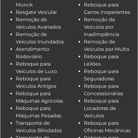
Munck
Reboque para
Resgate Veicular
Carros Inoperantes
Remoção de
Remoção de
Veículos Avariados
Veículos por
Remoção de
Inadimplência
Veículos Inundados
Remoção de
Atendimento
Veículos por Multa
Rodoviário
Reboque para
Reboque para
Leilões
Veículos de Luxo
Reboque para
Reboque para
Seguradoras
Veículos Antigos
Reboque para
Reboque para
Concessionárias
Máquinas Agrícolas
Reboque para
Reboque para
Locadoras de
Máquinas Pesadas
Veículos
Transporte de
Reboque para
Veículos Blindados
Oficinas Mecânicas
Transporte de
Reboque para