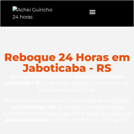
Reboque 24 Horas em
Jaboticaba - RS
Quando você precisa de um
Reboque 24 horas em
Jaboticaba – RS
, pode contar conosco para fornecer um
serviço rápido e confiável.
Estamos aqui para ajudá-lo em situações de emergência
em
Jaboticaba – RS
, garantindo que você receba a
assistência de que precisa, quando precisa. Se você busca
Reboque 24 Horas
na região, estamos aqui para ajudar.