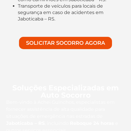
Transporte de veículos para locais de
segurança em caso de acidentes em
Jaboticaba – RS.
SOLICITAR SOCORRO AGORA
Soluções Especializadas em
Auto Socorro
Bem-vindo à Achei Guinchos, especialistas em
fornecer assistência de alta qualidade para
situações de emergência nas estradas de
Jaboticaba – RS
, incluindo
Reboque 24 horas
e
outros serviços essenciais.