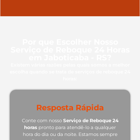
Por que Escolher Nosso
Serviço de Reboque 24 Horas
em Jaboticaba - RS?
Existem várias razões pelas quais somos a melhor
escolha quando se trata de serviços de reboque 24
horas:
Resposta Rápida
Conte com nosso
Serviço de Reboque 24
horas
pronto para atendê-lo a qualquer
hora do dia ou da noite. Estamos sempre