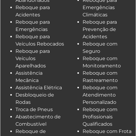
Abandonados
Reboque para
Reboque para
Emergências
Acidentes
Climáticas
Reboque para
Reboque para
Emergências
Prevenção de
Reboque para
Acidentes
Veículos Rebocados
Reboque com
Reboque para
Seguro
Veículos
Reboque com
Aparelhados
Monitoramento
Assistência
Reboque com
Mecânica
Rastreamento
Assistência Elétrica
Reboque com
Desbloqueio de
Atendimento
Rodas
Personalizado
Troca de Pneus
Reboque com
Abastecimento de
Profissionais
Combustível
Qualificados
Reboque de
Reboque com Frota