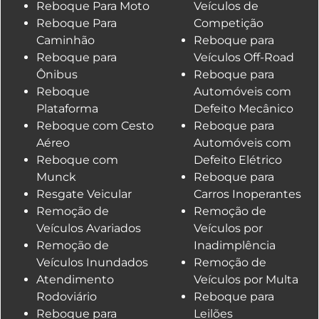
Reboque Para Moto
Veículos de
Reboque Para
Competição
Caminhão
Reboque para
Reboque para
Veículos Off-Road
Ônibus
Reboque para
Reboque
Automóveis com
Plataforma
Defeito Mecânico
Reboque com Cesto
Reboque para
Aéreo
Automóveis com
Reboque com
Defeito Elétrico
Munck
Reboque para
Resgate Veicular
Carros Inoperantes
Remoção de
Remoção de
Veículos Avariados
Veículos por
Remoção de
Inadimplência
Veículos Inundados
Remoção de
Atendimento
Veículos por Multa
Rodoviário
Reboque para
Reboque para
Leilões