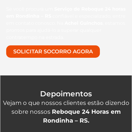
Se você procura um
Serviço de Reboque 24 horas
em Rondinha – RS
confiável e especializado, entre
em contato conosco. Na
Achei Guinchos
, estamos
prontos para ajudá-lo a superar qualquer
contratempo na estrada.
SOLICITAR SOCORRO AGORA
Depoimentos
Vejam o que nossos clientes estão dizendo
sobre nossos
Reboque 24 Horas em
Rondinha – RS.