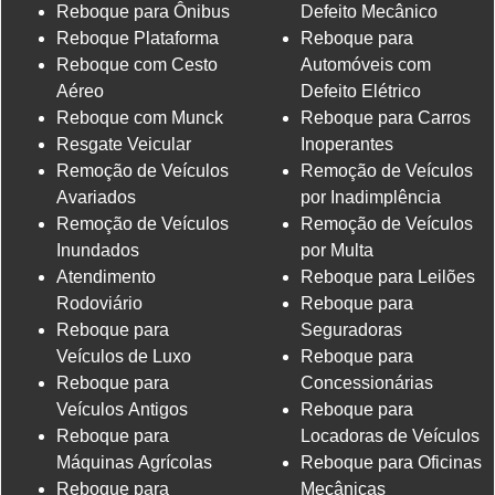
Reboque para Ônibus
Defeito Mecânico
Reboque Plataforma
Reboque para
Reboque com Cesto
Automóveis com
Aéreo
Defeito Elétrico
Reboque com Munck
Reboque para Carros
Resgate Veicular
Inoperantes
Remoção de Veículos
Remoção de Veículos
Avariados
por Inadimplência
Remoção de Veículos
Remoção de Veículos
Inundados
por Multa
Atendimento
Reboque para Leilões
Rodoviário
Reboque para
Reboque para
Seguradoras
Veículos de Luxo
Reboque para
Reboque para
Concessionárias
Veículos Antigos
Reboque para
Reboque para
Locadoras de Veículos
Máquinas Agrícolas
Reboque para Oficinas
Reboque para
Mecânicas