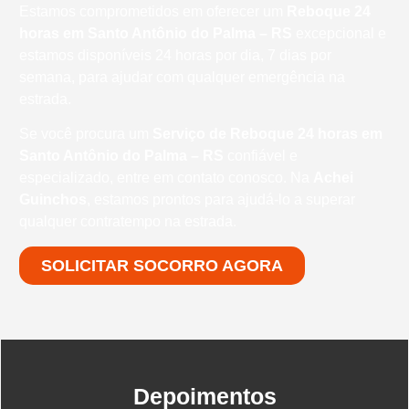
Estamos comprometidos em oferecer um
Reboque 24
horas
em Santo Antônio do Palma – RS
excepcional e
estamos disponíveis 24 horas por dia, 7 dias por
semana, para ajudar com qualquer emergência na
estrada.
Se você procura um
Serviço de Reboque 24 horas em
Santo Antônio do Palma – RS
confiável e
especializado, entre em contato conosco. Na
Achei
Guinchos
, estamos prontos para ajudá-lo a superar
qualquer contratempo na estrada.
SOLICITAR SOCORRO AGORA
Depoimentos