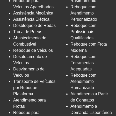
Reboque para
Rastreamento
Veículos Aparelhados
Reboque com
Assistência Mecânica
Atendimento
Assistência Elétrica
Personalizado
Desbloqueio de Rodas
Reboque com
Troca de Pneus
Profissionais
Abastecimento de
Qualificados
Combustível
Reboque com Frota
Reboque de Veículos
Moderna
Desatolamento de
Reboque com
Veículos
Ferramentas
Desviramento de
Adequadas
Veículos
Reboque com
Transporte de Veículos
Atendimento
por Reboque
Humanizado
Plataforma
Atendimento a Partir
Atendimento para
de Contratos
Frotas
Atendimento a
Reboque para
Demanda Espontânea